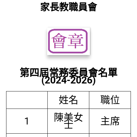
家長教職員會
第四屆常務委員會名單
(2024-2026)
姓名
職位
陳美女
1
主席
士