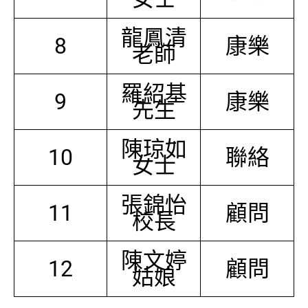
龍鳳清
8
康樂
老師
羅紹基
9
康樂
先生
陳琼如
10
聯絡
女士
張錦怡
11
顧問
校長
陳文婷
12
顧問
姑娘