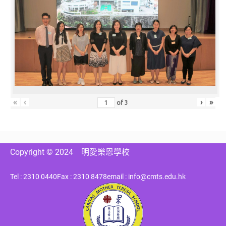
«
‹
›
»
of
3
Copyright © 2024
明愛樂恩學校
Tel : 2310 0440
Fax : 2310 8478
email : info@cmts.edu.hk