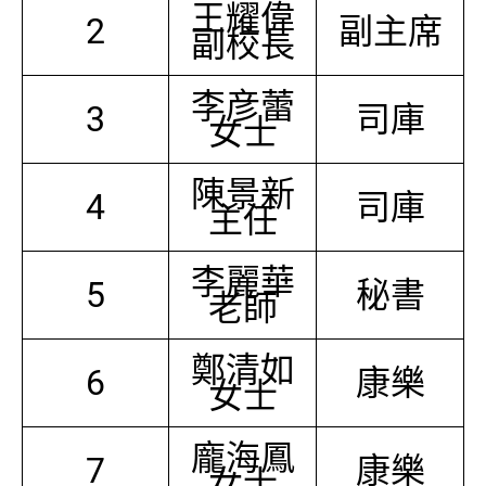
王耀偉
2
副主席
副校長
李彦蕾
3
司庫
女士
陳景新
4
司庫
主任
李麗華
5
秘書
老師
鄭清如
6
康樂
女士
龐海鳳
7
康樂
女士