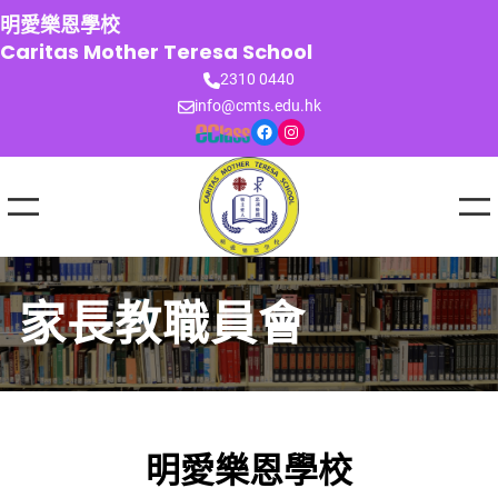
跳
明愛樂恩學校
至
Caritas Mother Teresa School
主
2310 0440
要
info@cmts.edu.hk
內
Facebook
Instagram
容
家長教職員會
明愛樂恩學校