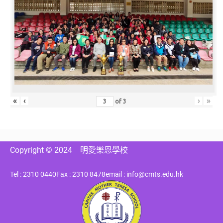
«
‹
›
»
of
3
Copyright © 2024
明愛樂恩學校
Tel : 2310 0440
Fax : 2310 8478
email : info@cmts.edu.hk