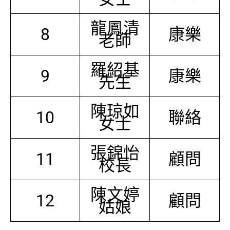
龍鳳清
8
康樂
老師
羅紹基
9
康樂
先生
陳琼如
10
聯絡
女士
張錦怡
11
顧問
校長
陳文婷
12
顧問
姑娘