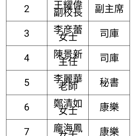
王耀偉
2
副主席
副校長
李彦蕾
3
司庫
女士
陳景新
4
司庫
主任
李麗華
5
秘書
老師
鄭清如
6
康樂
女士
龐海鳳
7
康樂
女士