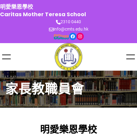
跳
明愛樂恩學校
至
Caritas Mother Teresa School
主
2310 0440
要
info@cmts.edu.hk
內
Facebook
Instagram
容
家長教職員會
明愛樂恩學校