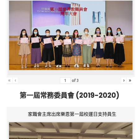
«
‹
›
»
of
3
第一屆常務委員會 (2019-2020)
家職會主席出席樂恩第一屆校運日支持員生