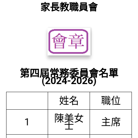
家長教職員會
第四屆常務委員會名單
(2024-2026)
姓名
職位
陳美女
1
主席
士