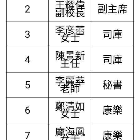
王耀偉
2
副主席
副校長
李彦蕾
3
司庫
女士
陳景新
4
司庫
主任
李麗華
5
秘書
老師
鄭清如
6
康樂
女士
龐海鳳
7
康樂
女士