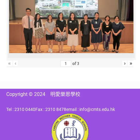
«
‹
›
»
of
3
Copyright © 2024
明愛樂恩學校
Tel : 2310 0440
Fax : 2310 8478
email : info@cmts.edu.hk