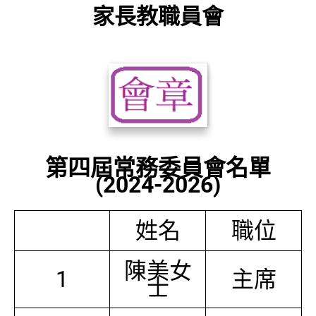
家長教職員會
第四屆常務委員會名單
(2024-2026)
姓名
職位
陳美女
1
主席
士