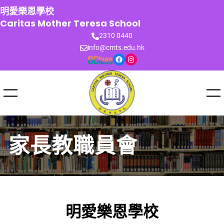
跳
明愛樂恩學校
至
Caritas Mother Teresa School
主
2310 0440
要
info@cmts.edu.hk
內
Facebook
Instagram
容
家長教職員會
明愛樂恩學校