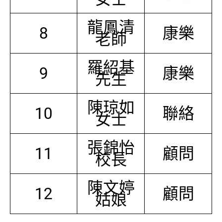
龍鳳清
8
康樂
老師
羅紹基
9
康樂
先生
陳琼如
10
聯絡
女士
張錦怡
11
顧問
校長
陳文婷
12
顧問
姑娘