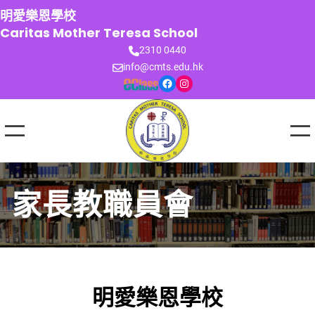
跳
明愛樂恩學校
至
Caritas Mother Teresa School
主
2310 0440
要
info@cmts.edu.hk
內
Facebook
Instagram
容
家長教職員會
明愛樂恩學校