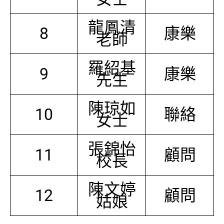
龍鳳清
8
康樂
老師
羅紹基
9
康樂
先生
陳琼如
10
聯絡
女士
張錦怡
11
顧問
校長
陳文婷
12
顧問
姑娘