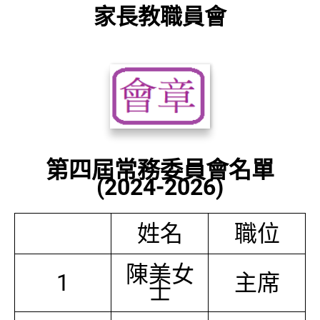
家長教職員會
第四屆常務委員會名單
(2024-2026)
姓名
職位
陳美女
1
主席
士