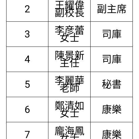
王耀偉
2
副主席
副校長
李彦蕾
3
司庫
女士
陳景新
4
司庫
主任
李麗華
5
秘書
老師
鄭清如
6
康樂
女士
龐海鳳
7
康樂
女士