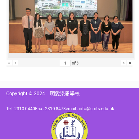
«
‹
›
»
of
3
Copyright © 2024
明愛樂恩學校
Tel : 2310 0440
Fax : 2310 8478
email : info@cmts.edu.hk