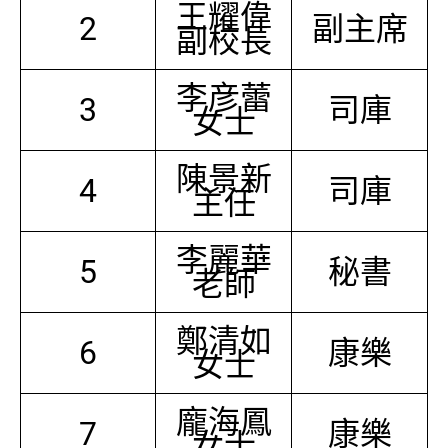
王耀偉
2
副主席
副校長
李彦蕾
3
司庫
女士
陳景新
4
司庫
主任
李麗華
5
秘書
老師
鄭清如
6
康樂
女士
龐海鳳
7
康樂
女士