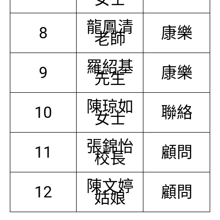
龍鳳清
8
康樂
老師
羅紹基
9
康樂
先生
陳琼如
10
聯絡
女士
張錦怡
11
顧問
校長
陳文婷
12
顧問
姑娘