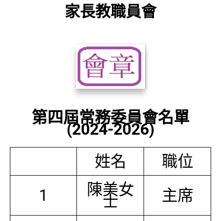
家長教職員會
第四屆常務委員會名單
(2024-2026)
姓名
職位
陳美女
1
主席
士