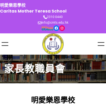
跳
明愛樂恩學校
至
Caritas Mother Teresa School
主
2310 0440
要
info@cmts.edu.hk
內
Facebook
Instagram
容
家長教職員會
明愛樂恩學校