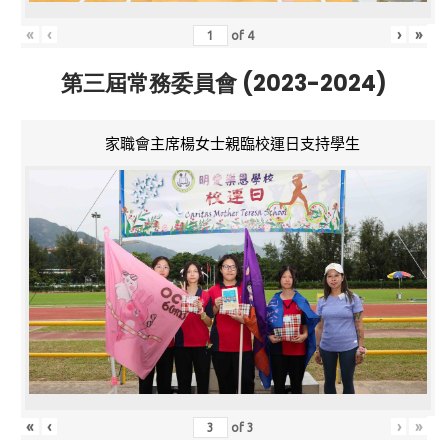
«
‹
›
»
of
4
第三屆常務委員會 (2023-2024)
家職會主席楊女士親臨校運日支持學生
«
‹
›
»
of
3