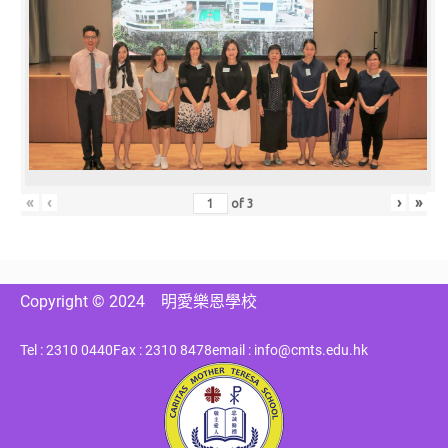
«
‹
›
»
of
3
Copyright © 2024
明愛樂恩學校
Tel : 2310 0440
Fax : 2310 8478
email : info@cmts.edu.hk