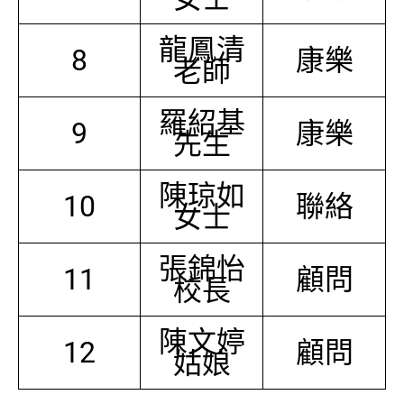
龍鳳清
8
康樂
老師
羅紹基
9
康樂
先生
陳琼如
10
聯絡
女士
張錦怡
11
顧問
校長
陳文婷
12
顧問
姑娘