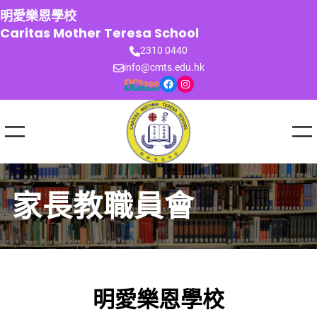
跳
明愛樂恩學校
至
Caritas Mother Teresa School
主
2310 0440
要
info@cmts.edu.hk
內
Facebook
Instagram
容
家長教職員會
明愛樂恩學校