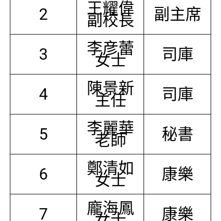
王耀偉
2
副主席
副校長
李彦蕾
3
司庫
女士
陳景新
4
司庫
主任
李麗華
5
秘書
老師
鄭清如
6
康樂
女士
龐海鳳
7
康樂
女士