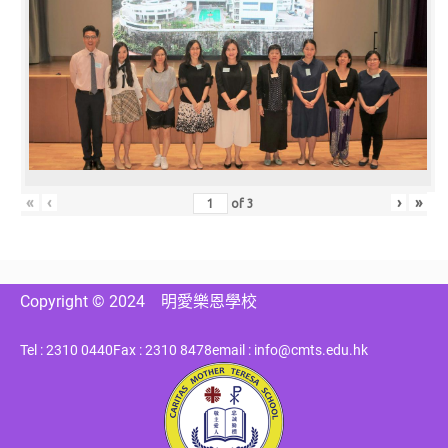
«
‹
›
»
of
3
Copyright © 2024
明愛樂恩學校
Tel : 2310 0440
Fax : 2310 8478
email : info@cmts.edu.hk