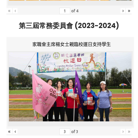
«
‹
›
»
of
4
第三屆常務委員會 (2023-2024)
家職會主席楊女士親臨校運日支持學生
«
‹
›
»
of
3