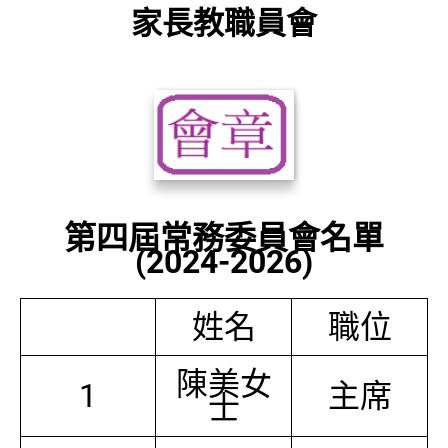
家長教職員會
第四屆常務委員會名單
(2024-2026)
姓名
職位
陳美女
1
主席
士