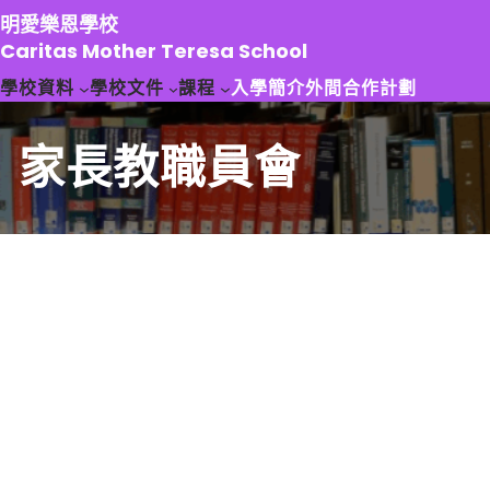
跳
明愛樂恩學校
至
Caritas Mother Teresa School
主
學校資料
學校文件
課程
入學簡介
外間合作計劃
要
內
容
家長教職員會