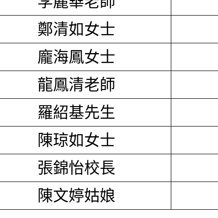
李麗華老師
鄭清如女士
龐海鳳女士
龍鳳清老師
羅紹基先生
陳琼如女士
張錦怡校長
陳文婷姑娘