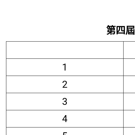
第四屆常
1
2
3
4