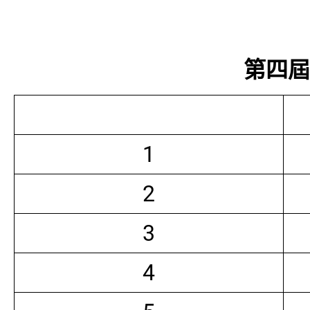
第四屆常
1
2
3
4