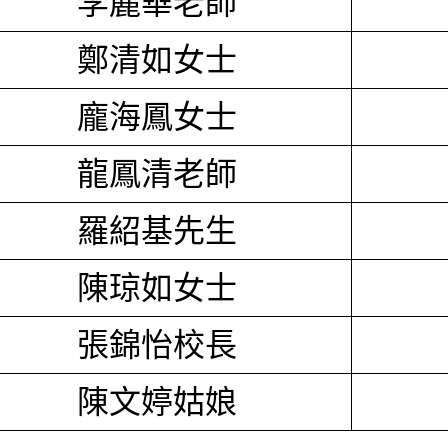
李麗華老師
鄭清如女士
龐海鳳女士
龍鳳清老師
羅紹基先生
陳琼如女士
張錦怡校長
陳文婷姑娘