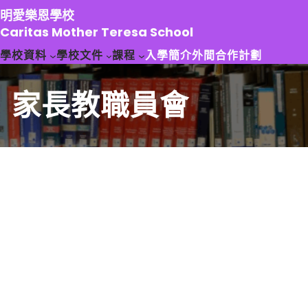
跳
明愛樂恩學校
至
Caritas Mother Teresa School
主
學校資料
學校文件
課程
入學簡介
外間合作計劃
要
內
容
家長教職員會