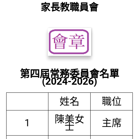
家長教職員會
第四屆常務委員會名單
(2024-2026)
姓名
職位
陳美女
1
主席
士