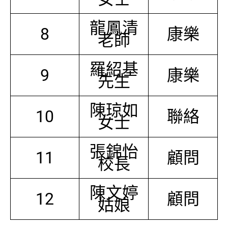
龍鳳清
8
康樂
老師
羅紹基
9
康樂
先生
陳琼如
10
聯絡
女士
張錦怡
11
顧問
校長
陳文婷
12
顧問
姑娘