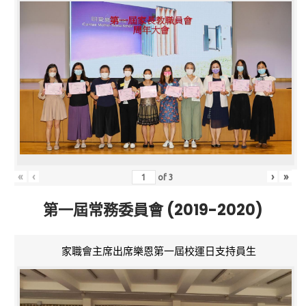
«
‹
›
»
of
3
第一屆常務委員會 (2019-2020)
家職會主席出席樂恩第一屆校運日支持員生