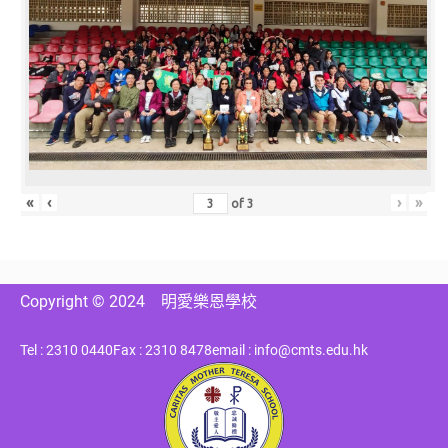
«
‹
›
»
of
3
Copyright © 2024
明愛樂恩學校
Tel : 2310 0440
Fax : 2310 8478
email : info@cmts.edu.hk