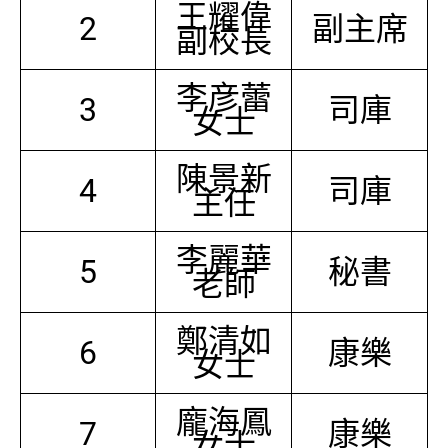
王耀偉
2
副主席
副校長
李彦蕾
3
司庫
女士
陳景新
4
司庫
主任
李麗華
5
秘書
老師
鄭清如
6
康樂
女士
龐海鳳
7
康樂
女士