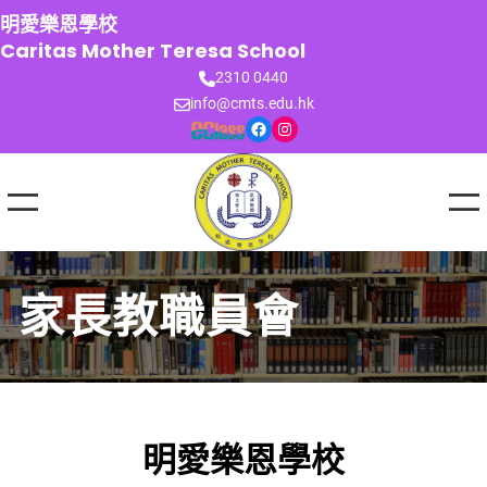
跳
明愛樂恩學校
至
Caritas Mother Teresa School
主
2310 0440
要
info@cmts.edu.hk
內
Facebook
Instagram
容
家長教職員會
明愛樂恩學校