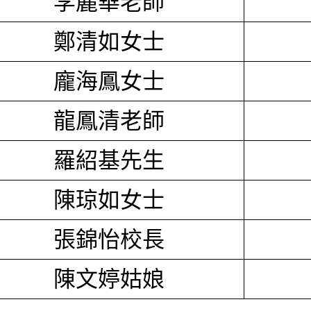
李麗華老師
鄭清如女士
龐海鳳女士
龍鳳清老師
羅紹基先生
陳琼如女士
張錦怡校長
陳文婷姑娘