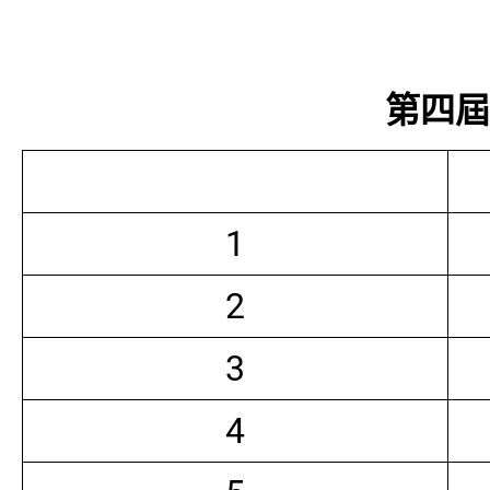
第四屆常
1
2
3
4