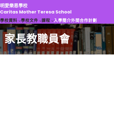
跳
明愛樂恩學校
至
Caritas Mother Teresa School
主
學校資料
學校文件
課程
入學簡介
外間合作計劃
要
內
容
家長教職員會