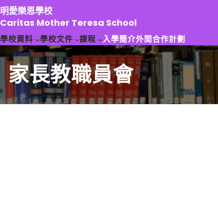
跳
明愛樂恩學校
至
Caritas Mother Teresa School
主
學校資料
學校文件
課程
入學簡介
外間合作計劃
要
內
容
家長教職員會