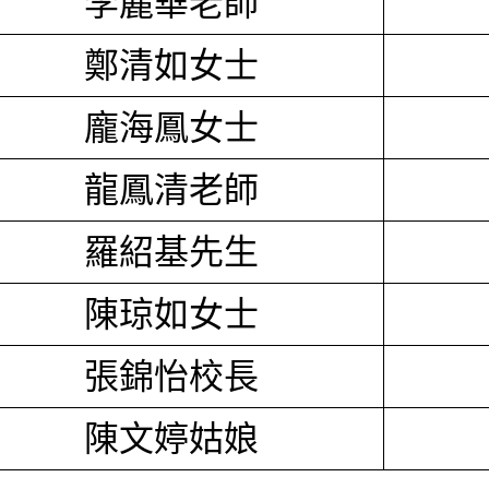
李麗華老師
鄭清如女士
龐海鳳女士
龍鳳清老師
羅紹基先生
陳琼如女士
張錦怡校長
陳文婷姑娘