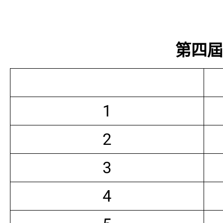
第四屆常
1
2
3
4