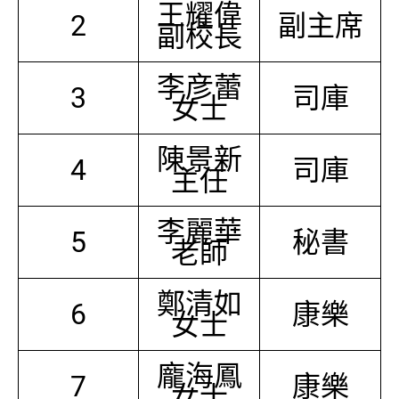
王耀偉
2
副主席
副校長
李彦蕾
3
司庫
女士
陳景新
4
司庫
主任
李麗華
5
秘書
老師
鄭清如
6
康樂
女士
龐海鳳
7
康樂
女士