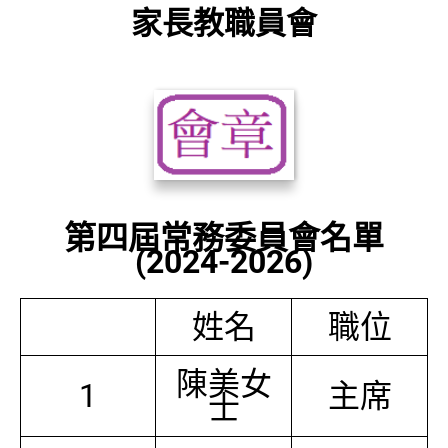
家長教職員會
第四屆常務委員會名單
(2024-2026)
姓名
職位
陳美女
1
主席
士