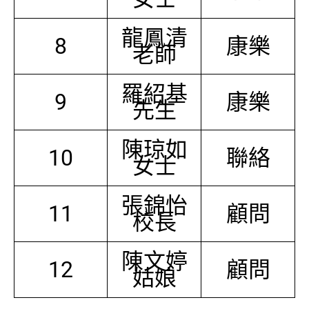
龍鳳清
8
康樂
老師
羅紹基
9
康樂
先生
陳琼如
10
聯絡
女士
張錦怡
11
顧問
校長
陳文婷
12
顧問
姑娘