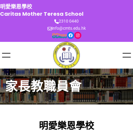
跳
明愛樂恩學校
至
Caritas Mother Teresa School
主
2310 0440
要
info@cmts.edu.hk
內
Facebook
Instagram
容
家長教職員會
明愛樂恩學校