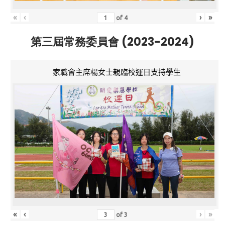
«
‹
›
»
of
4
第三屆常務委員會 (2023-2024)
家職會主席楊女士親臨校運日支持學生
«
‹
›
»
of
3