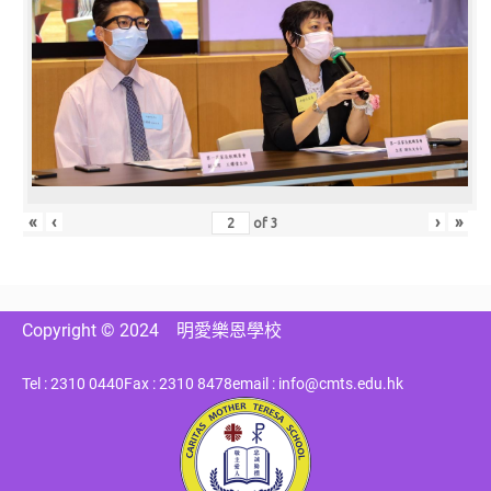
«
‹
›
»
of
3
Copyright © 2024
明愛樂恩學校
Tel : 2310 0440
Fax : 2310 8478
email : info@cmts.edu.hk