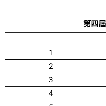
第四屆常
1
2
3
4