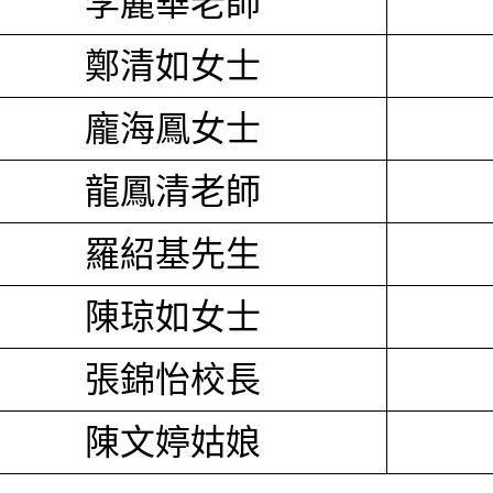
李麗華老師
鄭清如女士
龐海鳳女士
龍鳳清老師
羅紹基先生
陳琼如女士
張錦怡校長
陳文婷姑娘