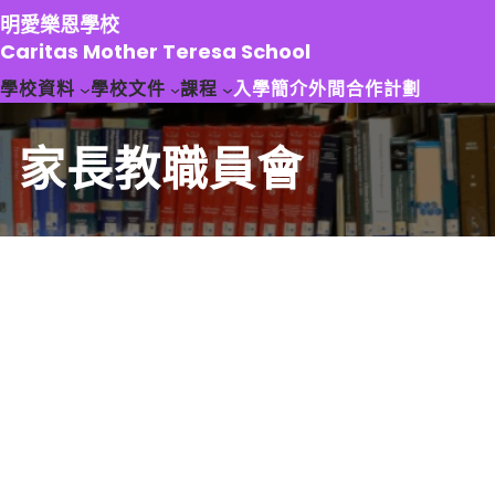
跳
明愛樂恩學校
至
Caritas Mother Teresa School
主
學校資料
學校文件
課程
入學簡介
外間合作計劃
要
內
容
家長教職員會