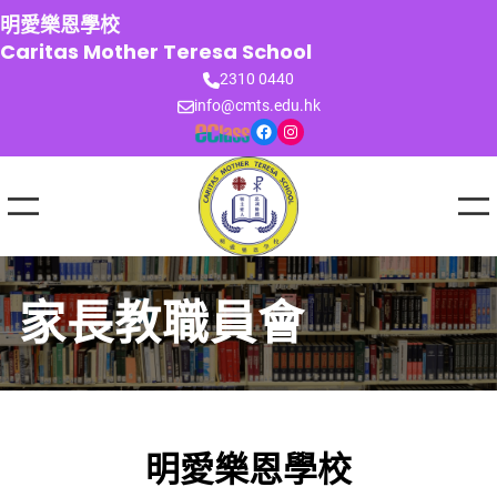
跳
明愛樂恩學校
至
Caritas Mother Teresa School
主
2310 0440
要
info@cmts.edu.hk
內
Facebook
Instagram
容
家長教職員會
明愛樂恩學校