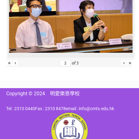
«
‹
›
»
of
3
Copyright © 2024
明愛樂恩學校
Tel : 2310 0440
Fax : 2310 8478
email : info@cmts.edu.hk