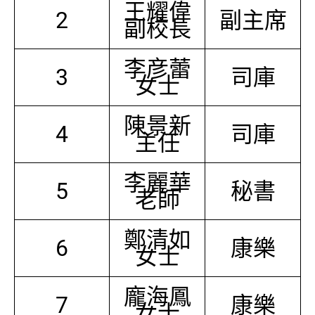
王耀偉
2
副主席
副校長
李彦蕾
3
司庫
女士
陳景新
4
司庫
主任
李麗華
5
秘書
老師
鄭清如
6
康樂
女士
龐海鳳
7
康樂
女士