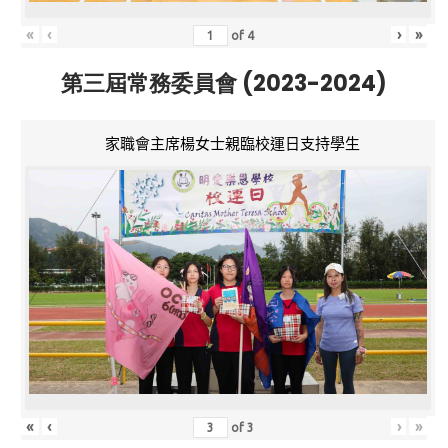
«
‹
›
»
of
4
第三屆常務委員會 (2023-2024)
家職會主席楊女士親臨校運日支持學生
«
‹
›
»
of
3