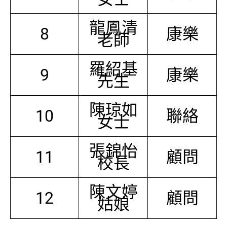
龍鳳清
8
康樂
老師
羅紹基
9
康樂
先生
陳琼如
10
聯絡
女士
張錦怡
11
顧問
校長
陳文婷
12
顧問
姑娘