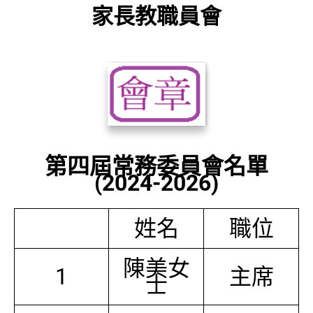
家長教職員會
第四屆常務委員會名單
(2024-2026)
姓名
職位
陳美女
1
主席
士