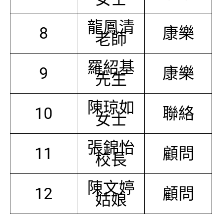
龍鳳清
8
康樂
老師
羅紹基
9
康樂
先生
陳琼如
10
聯絡
女士
張錦怡
11
顧問
校長
陳文婷
12
顧問
姑娘