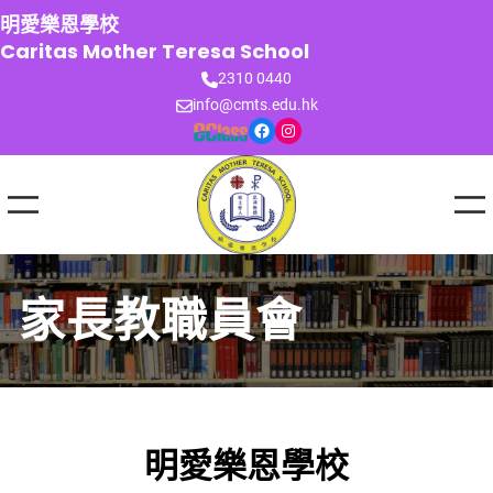
跳
明愛樂恩學校
至
Caritas Mother Teresa School
主
2310 0440
要
info@cmts.edu.hk
內
Facebook
Instagram
容
家長教職員會
明愛樂恩學校