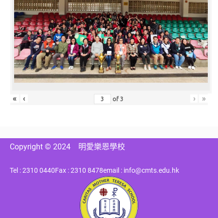
«
‹
›
»
of
3
Copyright © 2024
明愛樂恩學校
Tel : 2310 0440
Fax : 2310 8478
email : info@cmts.edu.hk