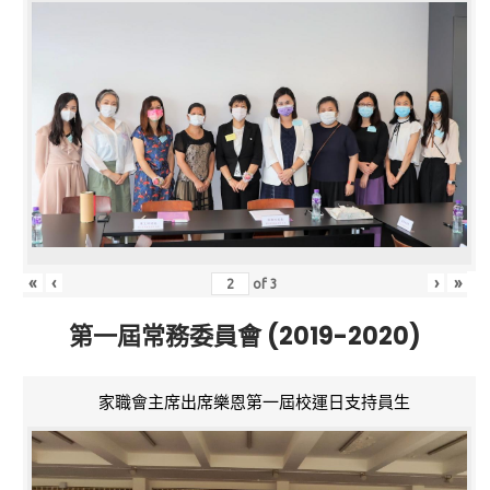
«
‹
›
»
of
3
第一屆常務委員會 (2019-2020)
家職會主席出席樂恩第一屆校運日支持員生