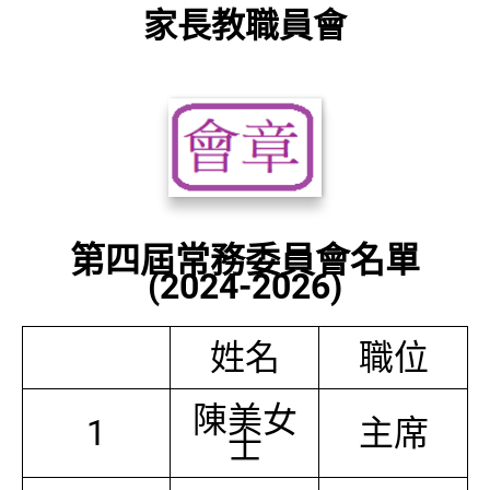
家長教職員會
第四屆常務委員會名單
(2024-2026)
姓名
職位
陳美女
1
主席
士