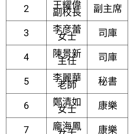
王耀偉
2
副主席
副校長
李彦蕾
3
司庫
女士
陳景新
4
司庫
主任
李麗華
5
秘書
老師
鄭清如
6
康樂
女士
龐海鳳
7
康樂
女士