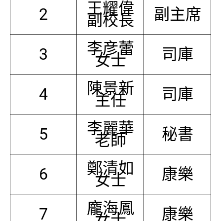
王耀偉
2
副主席
副校長
李彦蕾
3
司庫
女士
陳景新
4
司庫
主任
李麗華
5
秘書
老師
鄭清如
6
康樂
女士
龐海鳳
7
康樂
女士