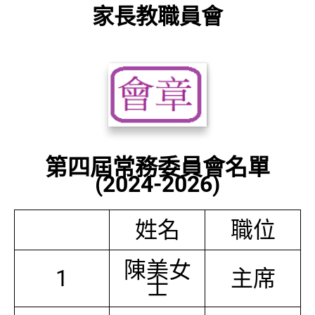
家長教職員會
第四屆常務委員會名單
(2024-2026)
姓名
職位
陳美女
1
主席
士