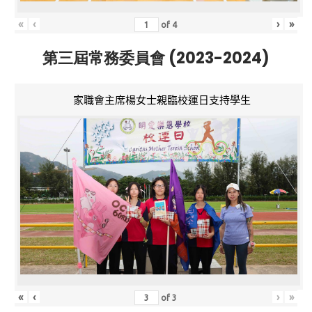
«
‹
›
»
of
4
第三屆常務委員會 (2023-2024)
家職會主席楊女士親臨校運日支持學生
«
‹
›
»
of
3