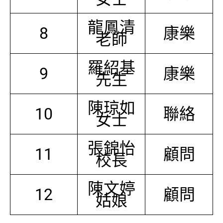
龍鳳清
8
康樂
老師
羅紹基
9
康樂
先生
陳琼如
10
聯絡
女士
張錦怡
11
顧問
校長
陳文婷
12
顧問
姑娘