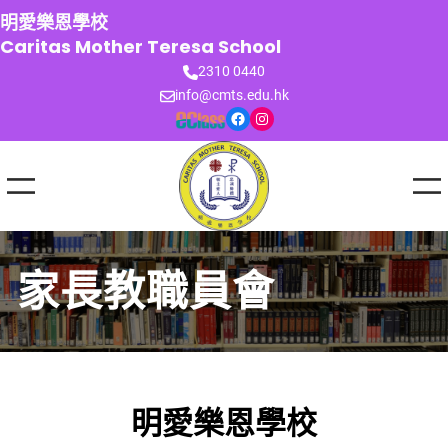
跳
明愛樂恩學校
至
Caritas Mother Teresa School
主
2310 0440
要
info@cmts.edu.hk
內
Facebook
Instagram
容
家長教職員會
明愛樂恩學校