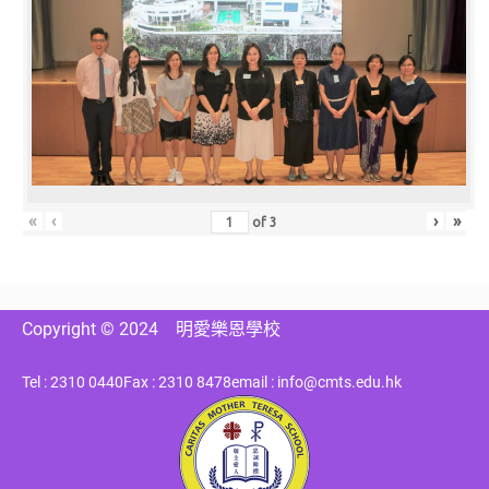
«
‹
›
»
of
3
Copyright © 2024
明愛樂恩學校
Tel : 2310 0440
Fax : 2310 8478
email : info@cmts.edu.hk