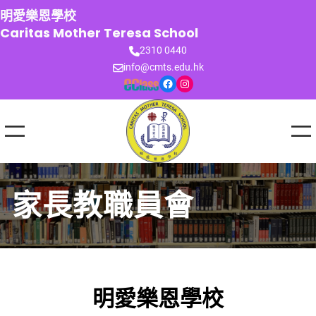
跳
明愛樂恩學校
至
Caritas Mother Teresa School
主
2310 0440
要
info@cmts.edu.hk
內
Facebook
Instagram
容
家長教職員會
明愛樂恩學校