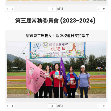
«
‹
›
»
of
4
第三屆常務委員會 (2023-2024)
家職會主席楊女士親臨校運日支持學生
«
‹
›
»
of
3