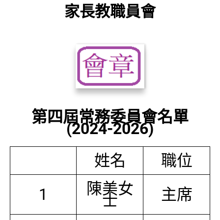
家長教職員會
第四屆常務委員會名單
(2024-2026)
姓名
職位
陳美女
1
主席
士