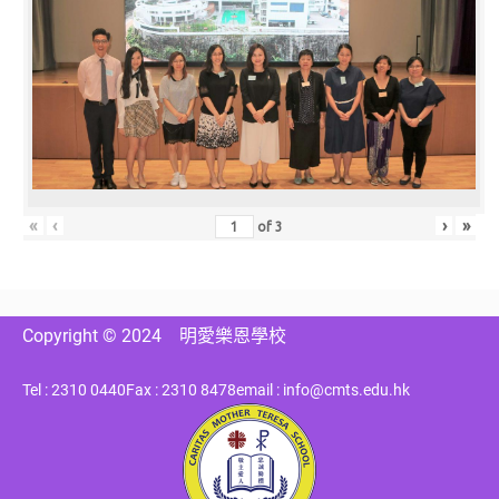
«
‹
›
»
of
3
Copyright © 2024
明愛樂恩學校
Tel : 2310 0440
Fax : 2310 8478
email : info@cmts.edu.hk