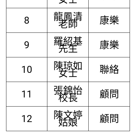
龍鳳清
8
康樂
老師
羅紹基
9
康樂
先生
陳琼如
10
聯絡
女士
張錦怡
11
顧問
校長
陳文婷
12
顧問
姑娘