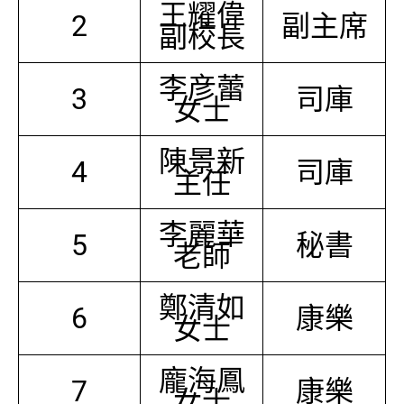
王耀偉
2
副主席
副校長
李彦蕾
3
司庫
女士
陳景新
4
司庫
主任
李麗華
5
秘書
老師
鄭清如
6
康樂
女士
龐海鳳
7
康樂
女士