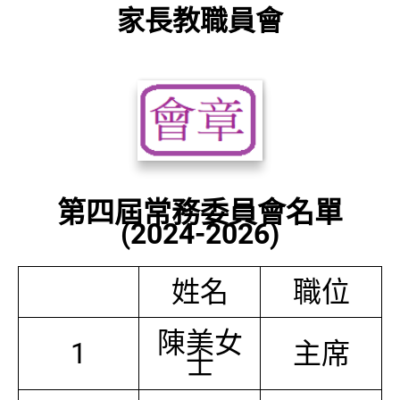
家長教職員會
第四屆常務委員會名單
(2024-2026)
姓名
職位
陳美女
1
主席
士