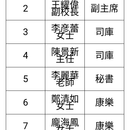
王耀偉
2
副主席
副校長
李彦蕾
3
司庫
女士
陳景新
4
司庫
主任
李麗華
5
秘書
老師
鄭清如
6
康樂
女士
龐海鳳
7
康樂
女士