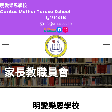
跳
明愛樂恩學校
至
Caritas Mother Teresa School
主
2310 0440
要
info@cmts.edu.hk
內
Facebook
Instagram
容
家長教職員會
明愛樂恩學校