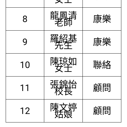
龍鳳清
8
康樂
老師
羅紹基
9
康樂
先生
陳琼如
10
聯絡
女士
張錦怡
11
顧問
校長
陳文婷
12
顧問
姑娘