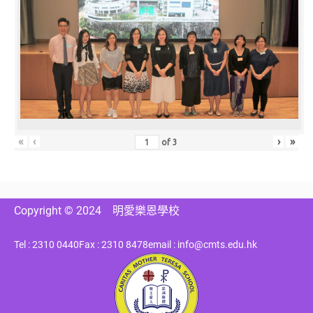
«
‹
›
»
of
3
Copyright © 2024
明愛樂恩學校
Tel : 2310 0440
Fax : 2310 8478
email : info@cmts.edu.hk