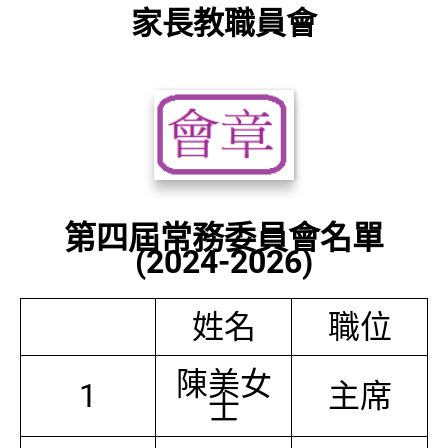
家長教職員會
第四屆常務委員會名單
(2024-2026)
姓名
職位
陳美女
1
主席
士