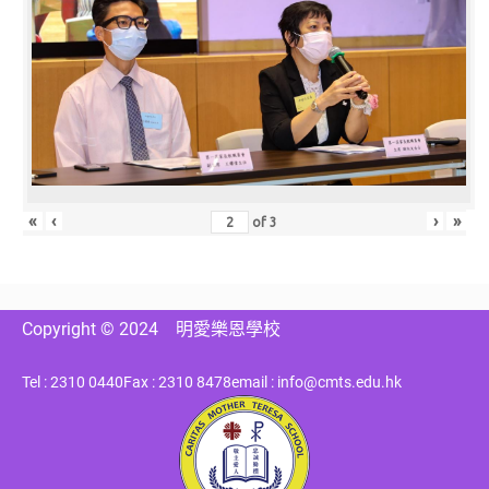
«
‹
›
»
of
3
Copyright © 2024
明愛樂恩學校
Tel : 2310 0440
Fax : 2310 8478
email : info@cmts.edu.hk