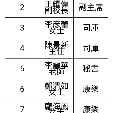
王耀偉
2
副主席
副校長
李彦蕾
3
司庫
女士
陳景新
4
司庫
主任
李麗華
5
秘書
老師
鄭清如
6
康樂
女士
龐海鳳
7
康樂
女士