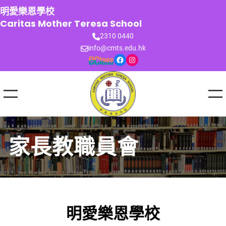
跳
明愛樂恩學校
至
Caritas Mother Teresa School
主
2310 0440
要
info@cmts.edu.hk
內
Facebook
Instagram
容
家長教職員會
明愛樂恩學校