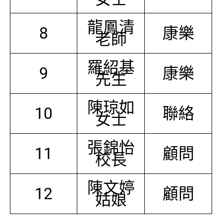
龍鳳清
8
康樂
老師
羅紹基
9
康樂
先生
陳琼如
10
聯絡
女士
張錦怡
11
顧問
校長
陳文婷
12
顧問
姑娘