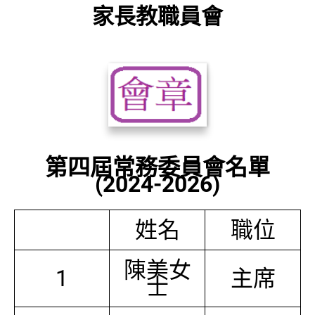
家長教職員會
第四屆常務委員會名單
(2024-2026)
姓名
職位
陳美女
1
主席
士