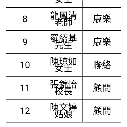
龍鳳清
8
康樂
老師
羅紹基
9
康樂
先生
陳琼如
10
聯絡
女士
張錦怡
11
顧問
校長
陳文婷
12
顧問
姑娘