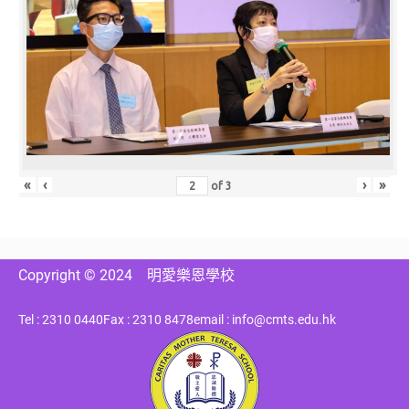
«
‹
›
»
of
3
Copyright © 2024
明愛樂恩學校
Tel : 2310 0440
Fax : 2310 8478
email : info@cmts.edu.hk