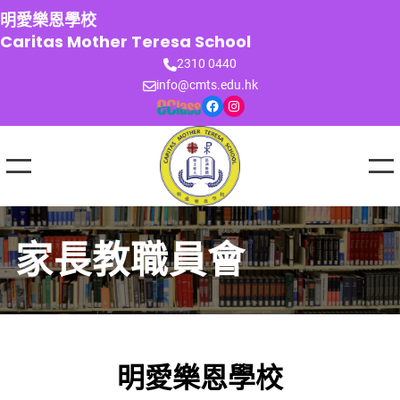
跳
明愛樂恩學校
至
Caritas Mother Teresa School
主
2310 0440
要
info@cmts.edu.hk
內
Facebook
Instagram
容
家長教職員會
明愛樂恩學校