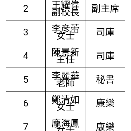
王耀偉
2
副主席
副校長
李彦蕾
3
司庫
女士
陳景新
4
司庫
主任
李麗華
5
秘書
老師
鄭清如
6
康樂
女士
龐海鳳
7
康樂
女士