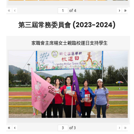
«
‹
›
»
of
4
第三屆常務委員會 (2023-2024)
家職會主席楊女士親臨校運日支持學生
«
‹
›
»
of
3