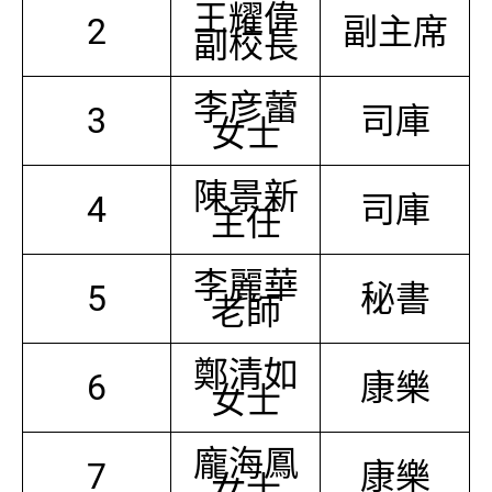
王耀偉
2
副主席
副校長
李彦蕾
3
司庫
女士
陳景新
4
司庫
主任
李麗華
5
秘書
老師
鄭清如
6
康樂
女士
龐海鳳
7
康樂
女士