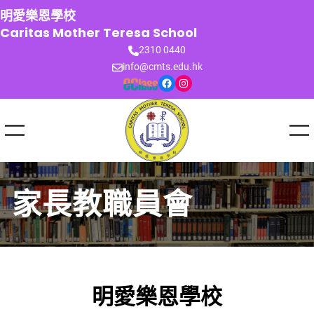
跳
明愛樂恩學校
至
Caritas Mother Teresa School
主
2310 0440
要
info@cmts.edu.hk
內
Facebook
Instagram
容
家長教職員會
明愛樂恩學校