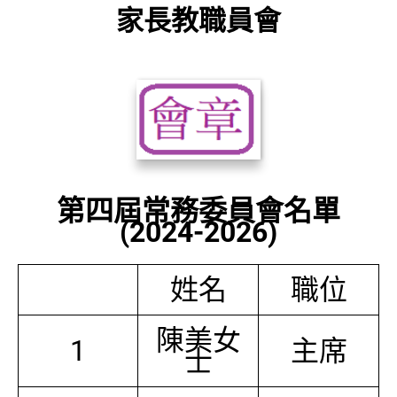
家長教職員會
第四屆常務委員會名單
(2024-2026)
姓名
職位
陳美女
1
主席
士