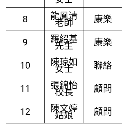
龍鳳清
8
康樂
老師
羅紹基
9
康樂
先生
陳琼如
10
聯絡
女士
張錦怡
11
顧問
校長
陳文婷
12
顧問
姑娘