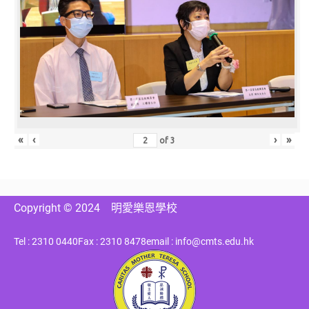
«
‹
›
»
of
3
Copyright © 2024
明愛樂恩學校
Tel : 2310 0440
Fax : 2310 8478
email : info@cmts.edu.hk