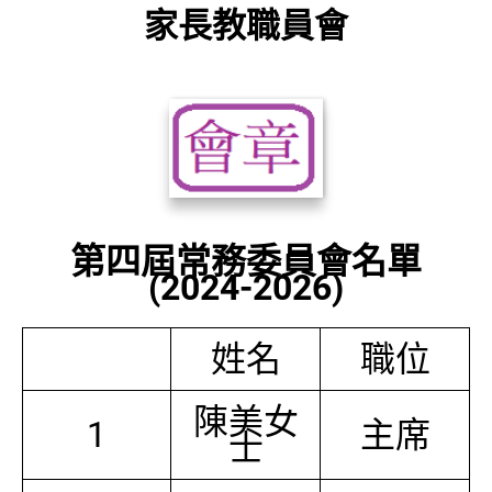
家長教職員會
第四屆常務委員會名單
(2024-2026)
姓名
職位
陳美女
1
主席
士