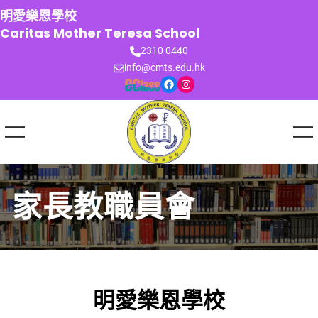
跳
明愛樂恩學校
至
Caritas Mother Teresa School
主
2310 0440
要
info@cmts.edu.hk
內
Facebook
Instagram
容
家長教職員會
明愛樂恩學校