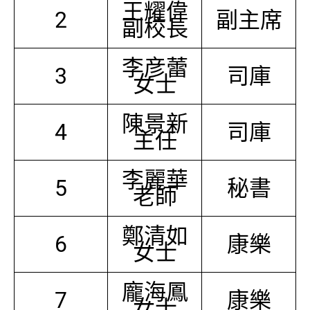
王耀偉
2
副主席
副校長
李彦蕾
3
司庫
女士
陳景新
4
司庫
主任
李麗華
5
秘書
老師
鄭清如
6
康樂
女士
龐海鳳
7
康樂
女士