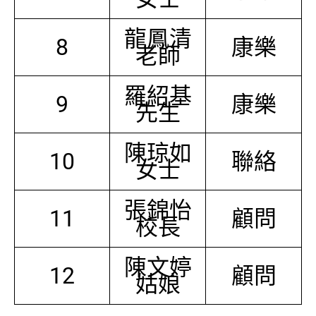
龍鳳清
8
康樂
老師
羅紹基
9
康樂
先生
陳琼如
10
聯絡
女士
張錦怡
11
顧問
校長
陳文婷
12
顧問
姑娘