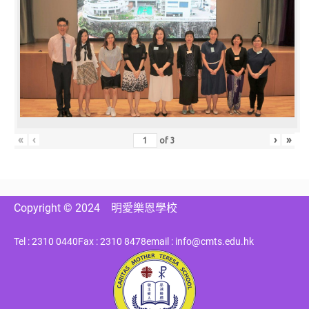
«
‹
›
»
of
3
Copyright © 2024
明愛樂恩學校
Tel : 2310 0440
Fax : 2310 8478
email : info@cmts.edu.hk