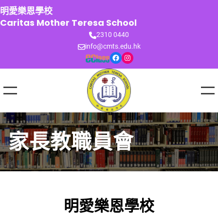
跳
明愛樂恩學校
至
Caritas Mother Teresa School
主
2310 0440
要
info@cmts.edu.hk
內
Facebook
Instagram
容
家長教職員會
明愛樂恩學校