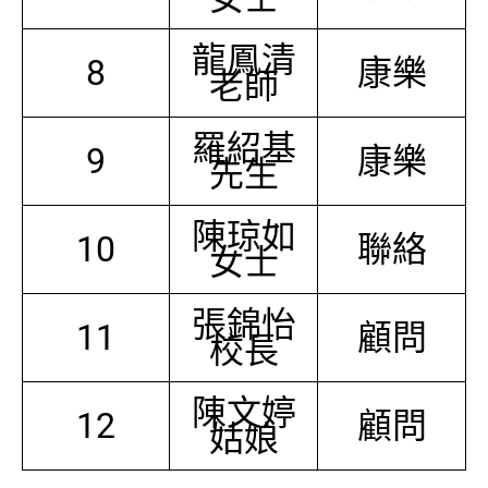
龍鳳清
8
康樂
老師
羅紹基
9
康樂
先生
陳琼如
10
聯絡
女士
張錦怡
11
顧問
校長
陳文婷
12
顧問
姑娘