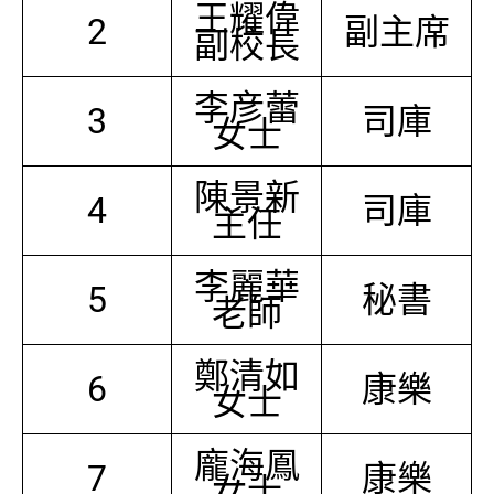
王耀偉
2
副主席
副校長
李彦蕾
3
司庫
女士
陳景新
4
司庫
主任
李麗華
5
秘書
老師
鄭清如
6
康樂
女士
龐海鳳
7
康樂
女士