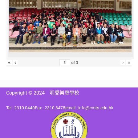
«
‹
›
»
of
3
Copyright © 2024
明愛樂恩學校
Tel : 2310 0440
Fax : 2310 8478
email : info@cmts.edu.hk