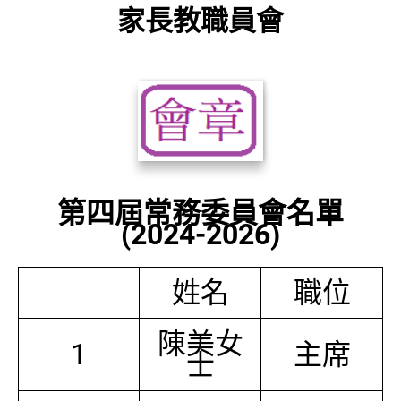
家長教職員會
第四屆常務委員會名單
(2024-2026)
姓名
職位
陳美女
1
主席
士