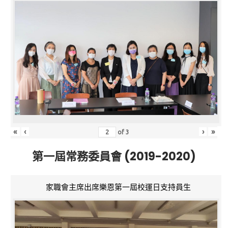
«
‹
›
»
of
3
第一屆常務委員會 (2019-2020)
家職會主席出席樂恩第一屆校運日支持員生