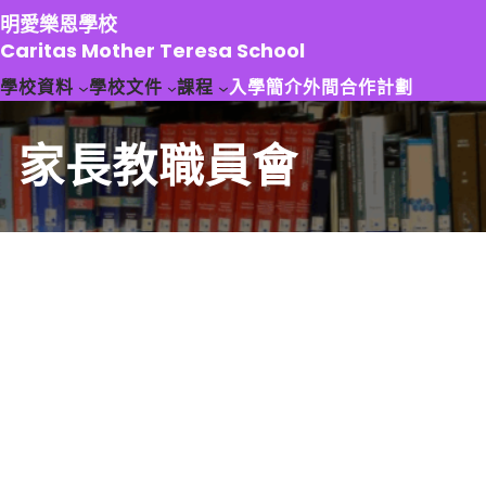
跳
明愛樂恩學校
至
Caritas Mother Teresa School
主
學校資料
學校文件
課程
入學簡介
外間合作計劃
要
內
容
家長教職員會