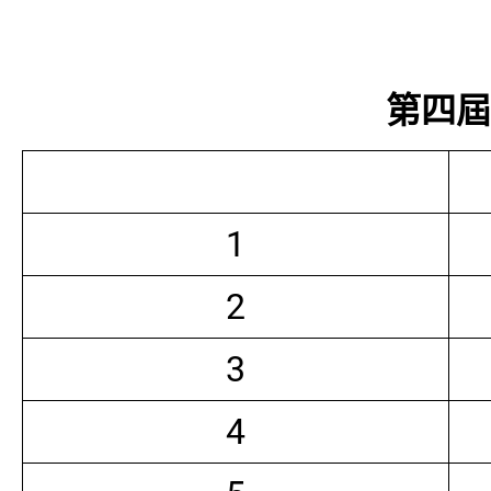
第四屆常
1
2
3
4