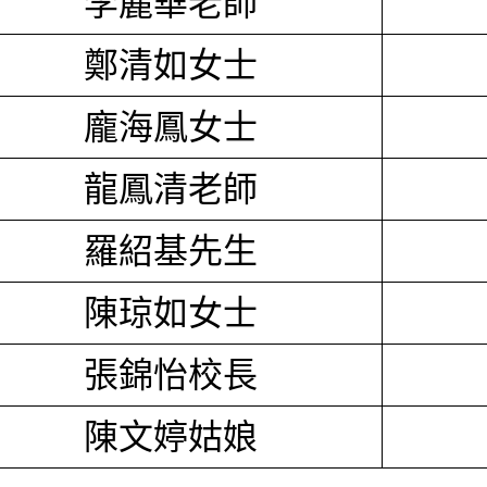
李麗華老師
鄭清如女士
龐海鳳女士
龍鳳清老師
羅紹基先生
陳琼如女士
張錦怡校長
陳文婷姑娘