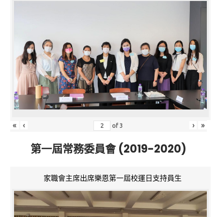
«
‹
›
»
of
3
第一屆常務委員會 (2019-2020)
家職會主席出席樂恩第一屆校運日支持員生