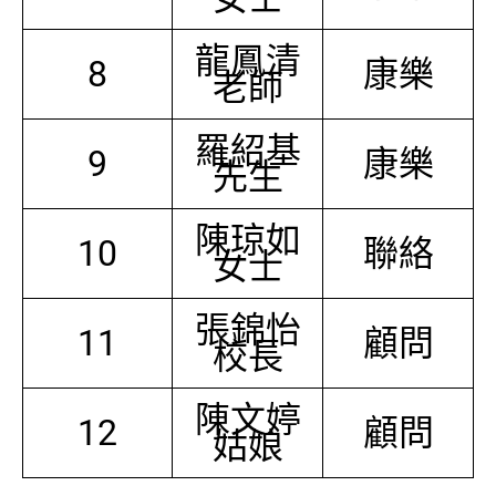
龍鳳清
8
康樂
老師
羅紹基
9
康樂
先生
陳琼如
10
聯絡
女士
張錦怡
11
顧問
校長
陳文婷
12
顧問
姑娘