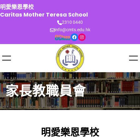
跳
明愛樂恩學校
至
Caritas Mother Teresa School
主
2310 0440
要
info@cmts.edu.hk
內
Facebook
Instagram
容
家長教職員會
明愛樂恩學校