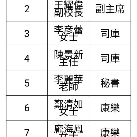
王耀偉
2
副主席
副校長
李彦蕾
3
司庫
女士
陳景新
4
司庫
主任
李麗華
5
秘書
老師
鄭清如
6
康樂
女士
龐海鳳
7
康樂
女士