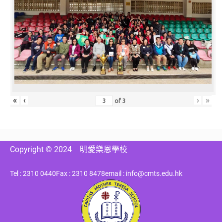
«
‹
›
»
of
3
Copyright © 2024
明愛樂恩學校
Tel : 2310 0440
Fax : 2310 8478
email : info@cmts.edu.hk