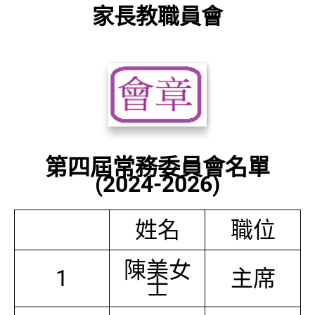
家長教職員會
第四屆常務委員會名單
(2024-2026)
姓名
職位
陳美女
1
主席
士