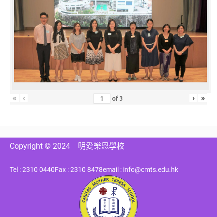
«
‹
›
»
of
3
Copyright © 2024
明愛樂恩學校
Tel : 2310 0440
Fax : 2310 8478
email : info@cmts.edu.hk