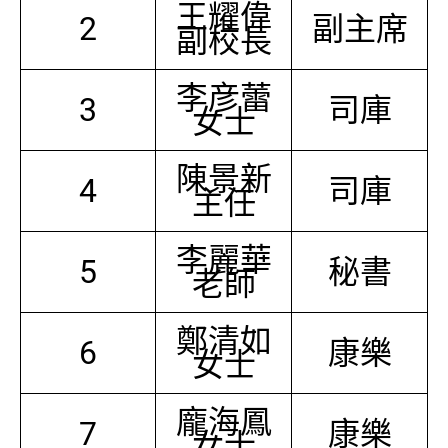
王耀偉
2
副主席
副校長
李彦蕾
3
司庫
女士
陳景新
4
司庫
主任
李麗華
5
秘書
老師
鄭清如
6
康樂
女士
龐海鳳
7
康樂
女士