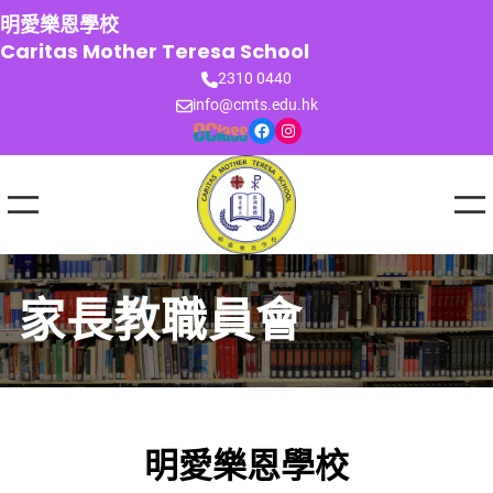
跳
明愛樂恩學校
至
Caritas Mother Teresa School
主
2310 0440
要
info@cmts.edu.hk
內
Facebook
Instagram
容
家長教職員會
明愛樂恩學校