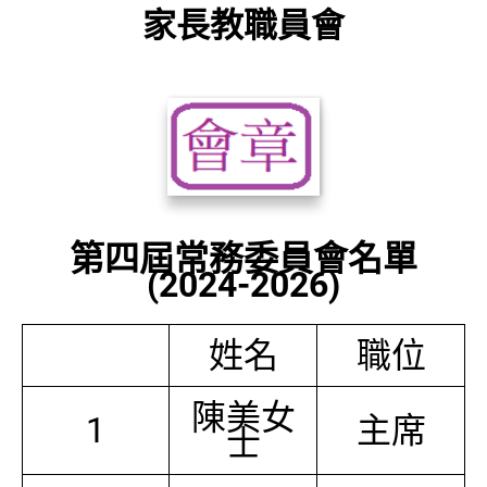
家長教職員會
第四屆常務委員會名單
(2024-2026)
姓名
職位
陳美女
1
主席
士