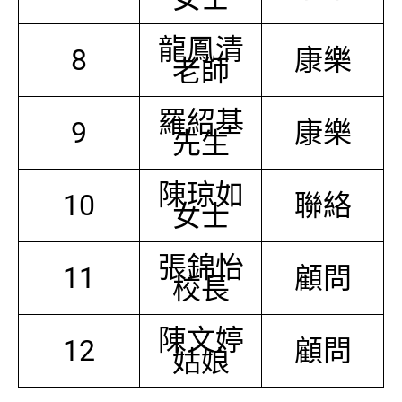
龍鳳清
8
康樂
老師
羅紹基
9
康樂
先生
陳琼如
10
聯絡
女士
張錦怡
11
顧問
校長
陳文婷
12
顧問
姑娘