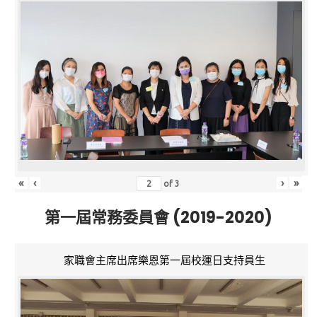
«
‹
›
»
of
3
第一屆常務委員會 (2019-2020)
家職會主席出席樂恩第一屆校運日支持員生