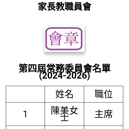
家長教職員會
第四屆常務委員會名單
(2024-2026)
姓名
職位
陳美女
1
主席
士