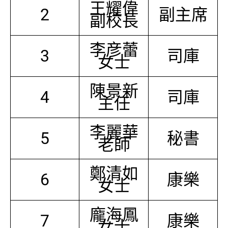
王耀偉
2
副主席
副校長
李彦蕾
3
司庫
女士
陳景新
4
司庫
主任
李麗華
5
秘書
老師
鄭清如
6
康樂
女士
龐海鳳
7
康樂
女士