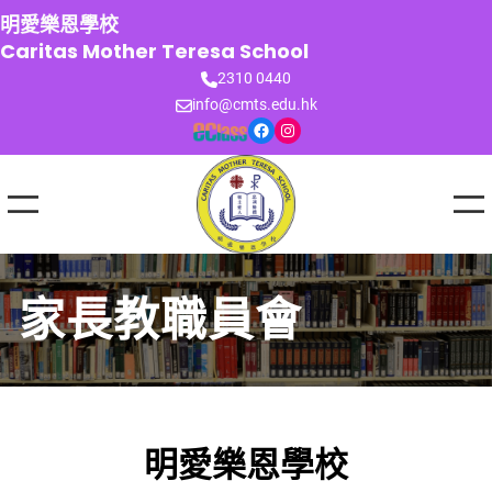
跳
明愛樂恩學校
至
Caritas Mother Teresa School
主
2310 0440
要
info@cmts.edu.hk
內
Facebook
Instagram
容
家長教職員會
明愛樂恩學校