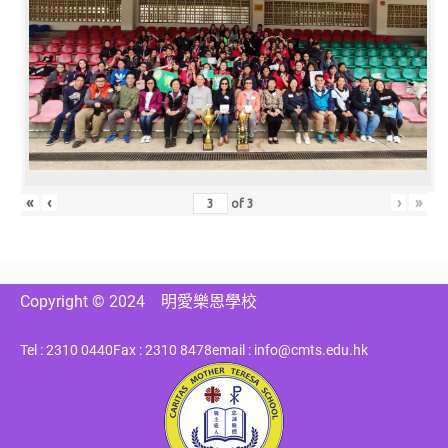
«
‹
›
»
of
3
Copyright © 2024
明愛樂恩學校
Tel : 2310 0440
Fax : 2310 8478
email : info@cmts.edu.hk