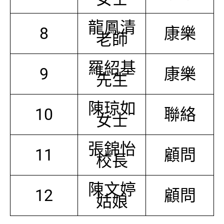
龍鳳清
8
康樂
老師
羅紹基
9
康樂
先生
陳琼如
10
聯絡
女士
張錦怡
11
顧問
校長
陳文婷
12
顧問
姑娘