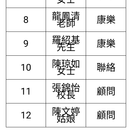
龍鳳清
8
康樂
老師
羅紹基
9
康樂
先生
陳琼如
10
聯絡
女士
張錦怡
11
顧問
校長
陳文婷
12
顧問
姑娘