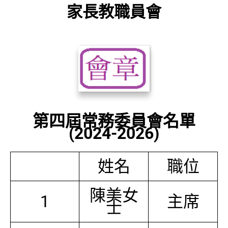
家長教職員會
第四屆常務委員會名單
(2024-2026)
姓名
職位
陳美女
1
主席
士