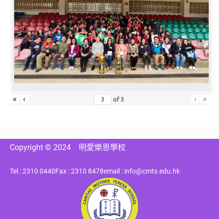
«
‹
›
»
of
3
Copyright © 2024
明愛樂恩學校
Tel : 2310 0440
Fax : 2310 8478
email : info@cmts.edu.hk