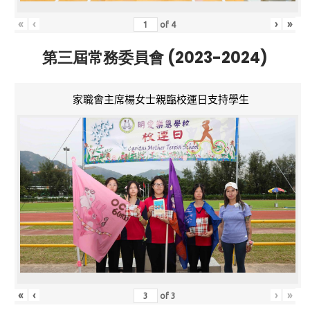
«
‹
›
»
of
4
第三屆常務委員會 (2023-2024)
家職會主席楊女士親臨校運日支持學生
«
‹
›
»
of
3