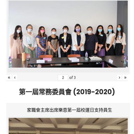
«
‹
›
»
of
3
第一屆常務委員會 (2019-2020)
家職會主席出席樂恩第一屆校運日支持員生