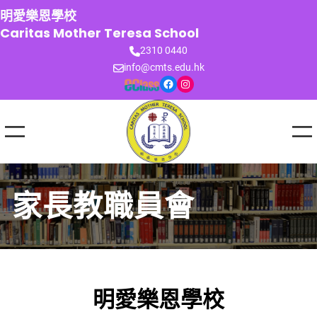
跳
明愛樂恩學校
至
Caritas Mother Teresa School
主
2310 0440
要
info@cmts.edu.hk
內
Facebook
Instagram
容
家長教職員會
明愛樂恩學校