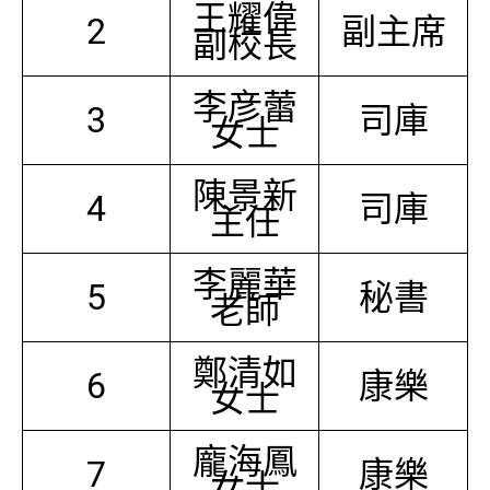
王耀偉
2
副主席
副校長
李彦蕾
3
司庫
女士
陳景新
4
司庫
主任
李麗華
5
秘書
老師
鄭清如
6
康樂
女士
龐海鳳
7
康樂
女士