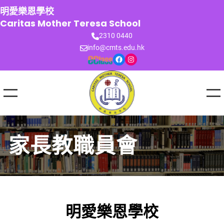
跳
明愛樂恩學校
至
Caritas Mother Teresa School
主
2310 0440
要
info@cmts.edu.hk
內
Facebook
Instagram
容
家長教職員會
明愛樂恩學校