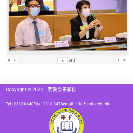
«
‹
›
»
of
3
Copyright © 2024
明愛樂恩學校
Tel : 2310 0440
Fax : 2310 8478
email : info@cmts.edu.hk