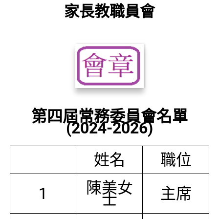
家長教職員會
第四屆常務委員會名單
(2024-2026)
姓名
職位
陳美女
1
主席
士