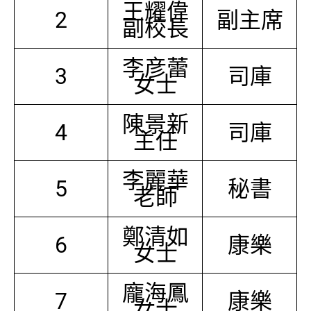
王耀偉
2
副主席
副校長
李彦蕾
3
司庫
女士
陳景新
4
司庫
主任
李麗華
5
秘書
老師
鄭清如
6
康樂
女士
龐海鳳
7
康樂
女士