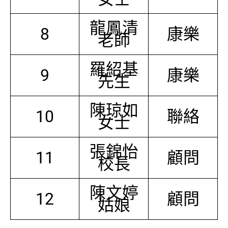
龍鳳清
8
康樂
老師
羅紹基
9
康樂
先生
陳琼如
10
聯絡
女士
張錦怡
11
顧問
校長
陳文婷
12
顧問
姑娘