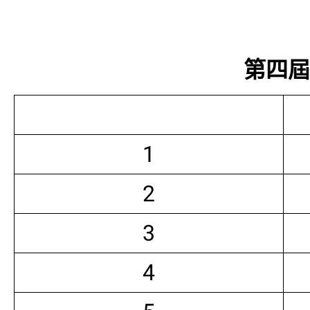
第四屆常
1
2
3
4