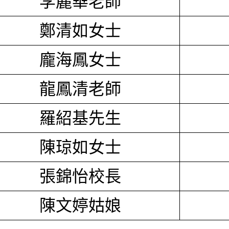
李麗華老師
鄭清如女士
龐海鳳女士
龍鳳清老師
羅紹基先生
陳琼如女士
張錦怡校長
陳文婷姑娘