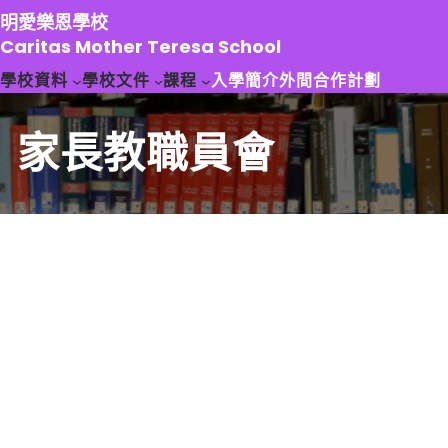
跳
明愛樂恩學校
至
Caritas Mother Teresa School
主
學校資料
學校文件
課程
入學簡介
外間合作計劃
要
內
容
家長教職員會