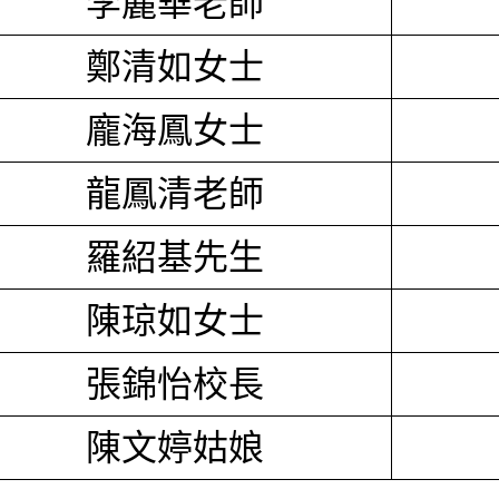
李麗華老師
鄭清如女士
龐海鳳女士
龍鳳清老師
羅紹基先生
陳琼如女士
張錦怡校長
陳文婷姑娘