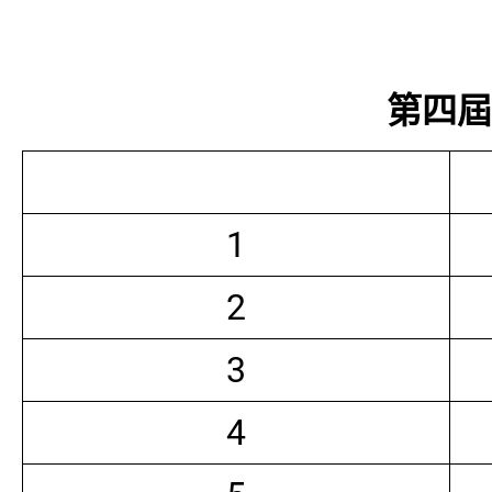
第四屆常
1
2
3
4