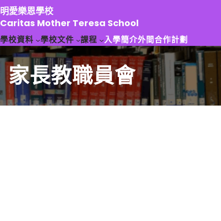
跳
明愛樂恩學校
至
Caritas Mother Teresa School
主
學校資料
學校文件
課程
入學簡介
外間合作計劃
要
內
容
家長教職員會