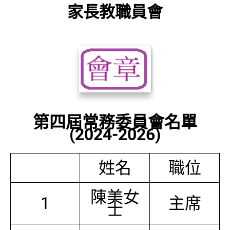
家長教職員會
第四屆常務委員會名單
(2024-2026)
姓名
職位
陳美女
1
主席
士