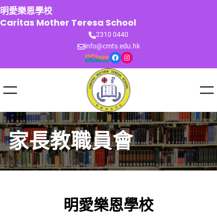
跳
明愛樂恩學校
至
Caritas Mother Teresa School
主
2310 0440
要
info@cmts.edu.hk
內
Facebook
Instagram
容
家長教職員會
明愛樂恩學校