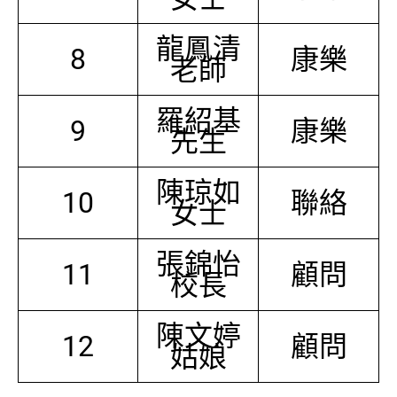
龍鳳清
8
康樂
老師
羅紹基
9
康樂
先生
陳琼如
10
聯絡
女士
張錦怡
11
顧問
校長
陳文婷
12
顧問
姑娘