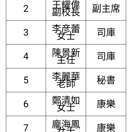
王耀偉
2
副主席
副校長
李彦蕾
3
司庫
女士
陳景新
4
司庫
主任
李麗華
5
秘書
老師
鄭清如
6
康樂
女士
龐海鳳
7
康樂
女士