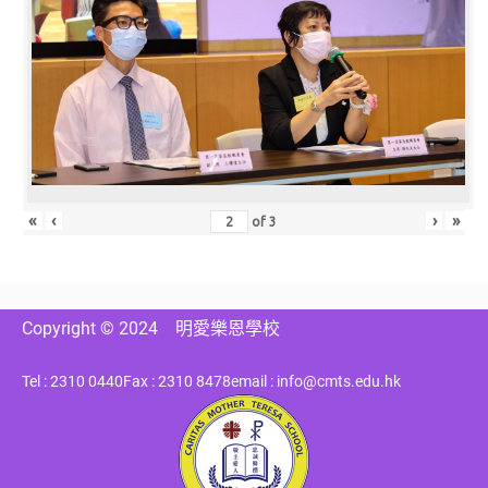
«
‹
›
»
of
3
Copyright © 2024
明愛樂恩學校
Tel : 2310 0440
Fax : 2310 8478
email : info@cmts.edu.hk