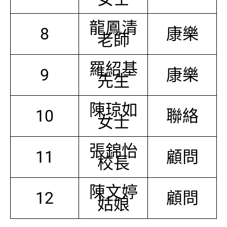
龍鳳清
8
康樂
老師
羅紹基
9
康樂
先生
陳琼如
10
聯絡
女士
張錦怡
11
顧問
校長
陳文婷
12
顧問
姑娘