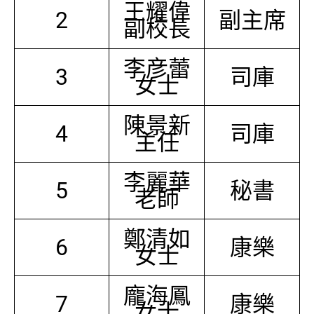
王耀偉
2
副主席
副校長
李彦蕾
3
司庫
女士
陳景新
4
司庫
主任
李麗華
5
秘書
老師
鄭清如
6
康樂
女士
龐海鳳
7
康樂
女士