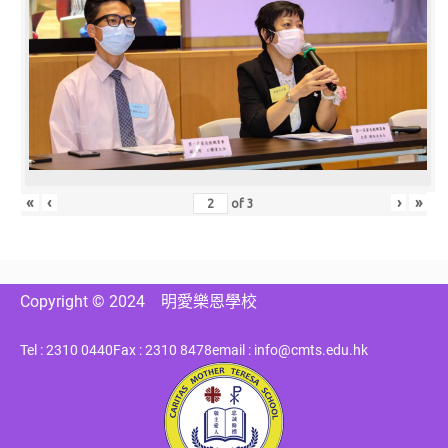
«
‹
›
»
of
3
Copyright © 2024
明愛樂恩學校
Tel : 2310 0440
Fax : 2310 8478
email : info@cmts.edu.hk