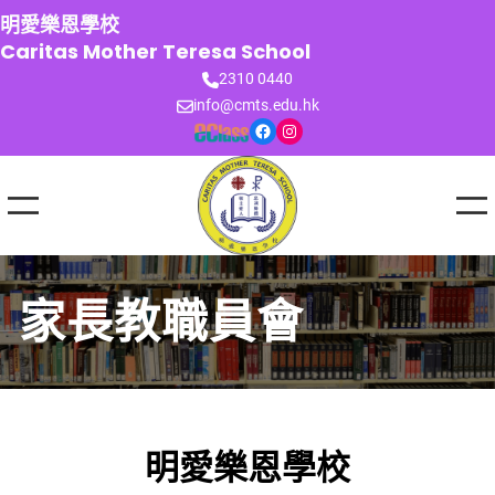
跳
明愛樂恩學校
至
Caritas Mother Teresa School
主
2310 0440
要
info@cmts.edu.hk
內
Facebook
Instagram
容
家長教職員會
明愛樂恩學校