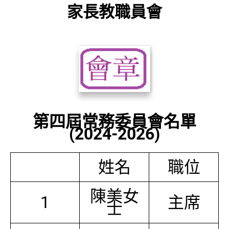
家長教職員會
第四屆常務委員會名單
(2024-2026)
姓名
職位
陳美女
1
主席
士