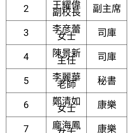
王耀偉
2
副主席
副校長
李彦蕾
3
司庫
女士
陳景新
4
司庫
主任
李麗華
5
秘書
老師
鄭清如
6
康樂
女士
龐海鳳
7
康樂
女士