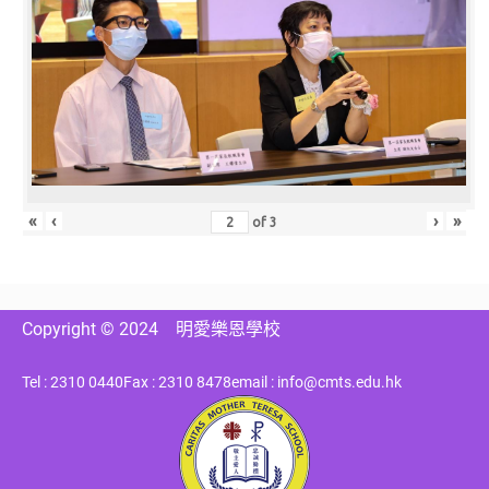
«
‹
›
»
of
3
Copyright © 2024
明愛樂恩學校
Tel : 2310 0440
Fax : 2310 8478
email : info@cmts.edu.hk