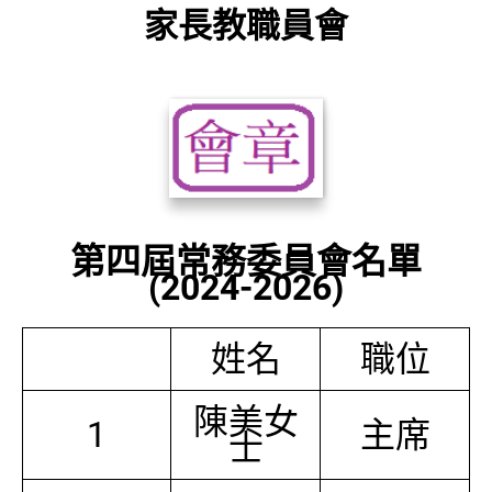
家長教職員會
第四屆常務委員會名單
(2024-2026)
姓名
職位
陳美女
1
主席
士