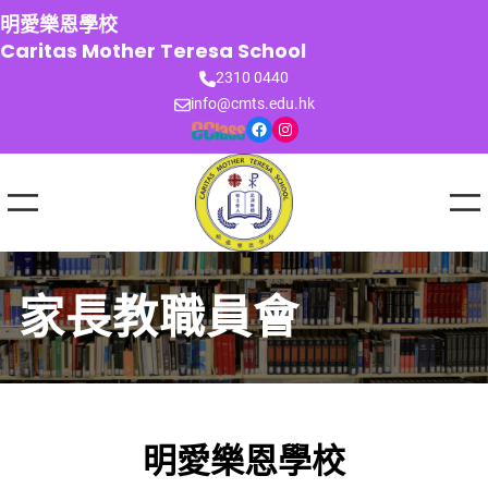
跳
明愛樂恩學校
至
Caritas Mother Teresa School
主
2310 0440
要
info@cmts.edu.hk
內
Facebook
Instagram
容
家長教職員會
明愛樂恩學校