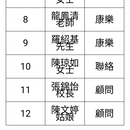
龍鳳清
8
康樂
老師
羅紹基
9
康樂
先生
陳琼如
10
聯絡
女士
張錦怡
11
顧問
校長
陳文婷
12
顧問
姑娘