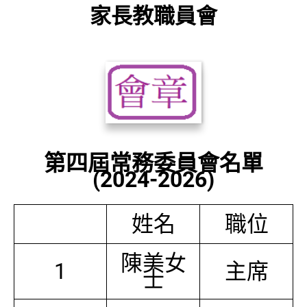
家長教職員會
第四屆常務委員會名單
(2024-2026)
姓名
職位
陳美女
1
主席
士