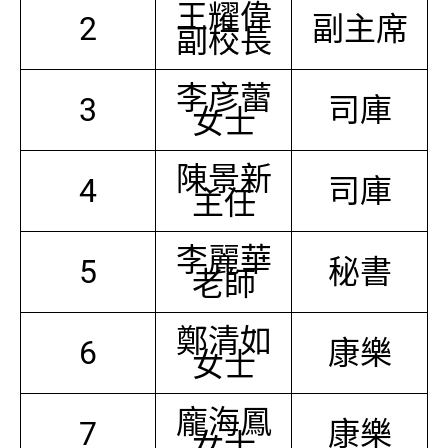
王耀偉
2
副主席
副校長
李彦蕾
3
司庫
女士
陳景新
4
司庫
主任
李麗華
5
秘書
老師
鄭清如
6
康樂
女士
龐海鳳
7
康樂
女士