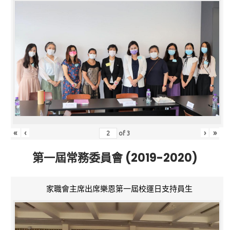
«
‹
›
»
of
3
第一屆常務委員會 (2019-2020)
家職會主席出席樂恩第一屆校運日支持員生