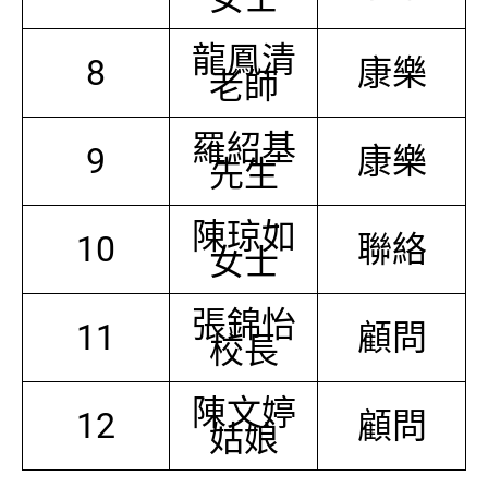
龍鳳清
8
康樂
老師
羅紹基
9
康樂
先生
陳琼如
10
聯絡
女士
張錦怡
11
顧問
校長
陳文婷
12
顧問
姑娘