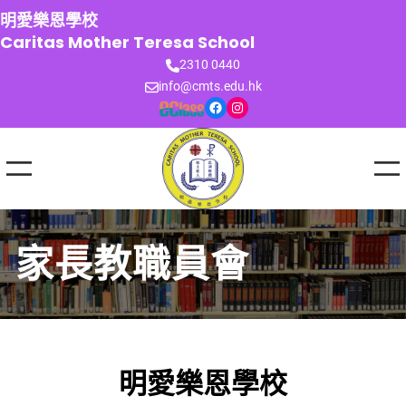
跳
明愛樂恩學校
至
Caritas Mother Teresa School
主
2310 0440
要
info@cmts.edu.hk
內
Facebook
Instagram
容
家長教職員會
明愛樂恩學校