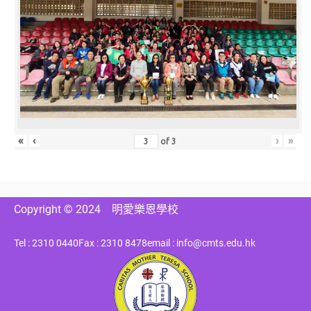
«
‹
›
»
of
3
Copyright © 2024
明愛樂恩學校
Tel : 2310 0440
Fax : 2310 8478
email : info@cmts.edu.hk