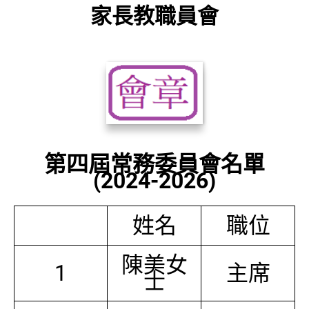
家長教職員會
第四屆常務委員會名單
(2024-2026)
姓名
職位
陳美女
1
主席
士