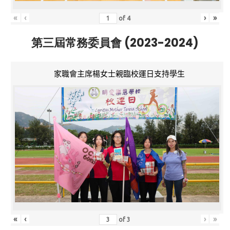
«
‹
›
»
of
4
第三屆常務委員會 (2023-2024)
家職會主席楊女士親臨校運日支持學生
«
‹
›
»
of
3