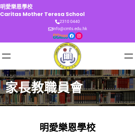
跳
明愛樂恩學校
至
Caritas Mother Teresa School
主
2310 0440
要
info@cmts.edu.hk
內
Facebook
Instagram
容
家長教職員會
明愛樂恩學校