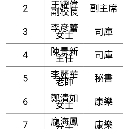
王耀偉
2
副主席
副校長
李彦蕾
3
司庫
女士
陳景新
4
司庫
主任
李麗華
5
秘書
老師
鄭清如
6
康樂
女士
龐海鳳
7
康樂
女士