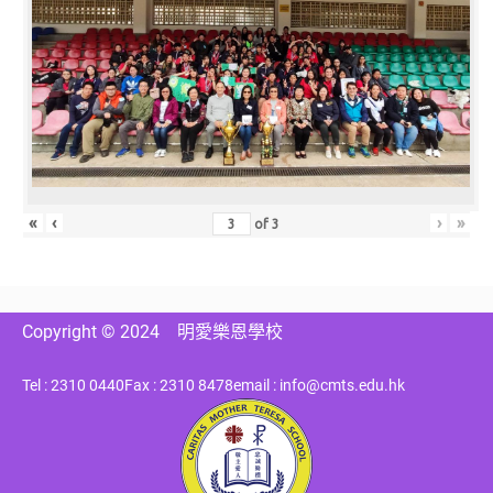
«
‹
›
»
of
3
Copyright © 2024
明愛樂恩學校
Tel : 2310 0440
Fax : 2310 8478
email : info@cmts.edu.hk