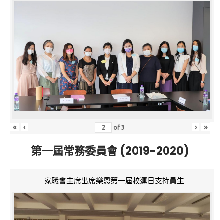
«
‹
›
»
of
3
第一屆常務委員會 (2019-2020)
家職會主席出席樂恩第一屆校運日支持員生