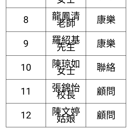
龍鳳清
8
康樂
老師
羅紹基
9
康樂
先生
陳琼如
10
聯絡
女士
張錦怡
11
顧問
校長
陳文婷
12
顧問
姑娘