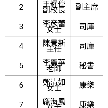
王耀偉
2
副主席
副校長
李彦蕾
3
司庫
女士
陳景新
4
司庫
主任
李麗華
5
秘書
老師
鄭清如
6
康樂
女士
龐海鳳
7
康樂
女士