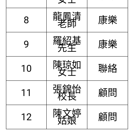
龍鳳清
8
康樂
老師
羅紹基
9
康樂
先生
陳琼如
10
聯絡
女士
張錦怡
11
顧問
校長
陳文婷
12
顧問
姑娘