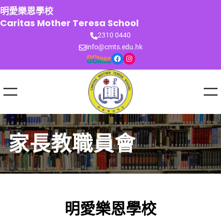
跳
明愛樂恩學校
至
Caritas Mother Teresa School
主
2310 0440
要
info@cmts.edu.hk
內
Facebook
Instagram
容
家長教職員會
明愛樂恩學校