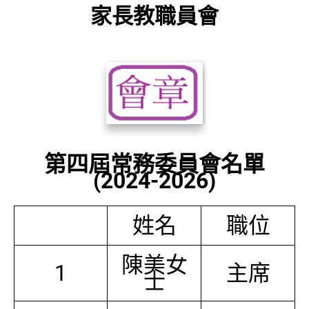
家長教職員會
第四屆常務委員會名單
(2024-2026)
姓名
職位
陳美女
1
主席
士