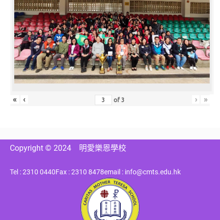
«
‹
›
»
of
3
Copyright © 2024
明愛樂恩學校
Tel : 2310 0440
Fax : 2310 8478
email : info@cmts.edu.hk