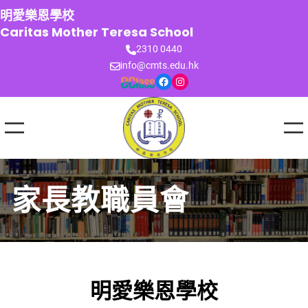
跳
明愛樂恩學校
至
Caritas Mother Teresa School
主
2310 0440
要
info@cmts.edu.hk
內
Facebook
Instagram
容
家長教職員會
明愛樂恩學校