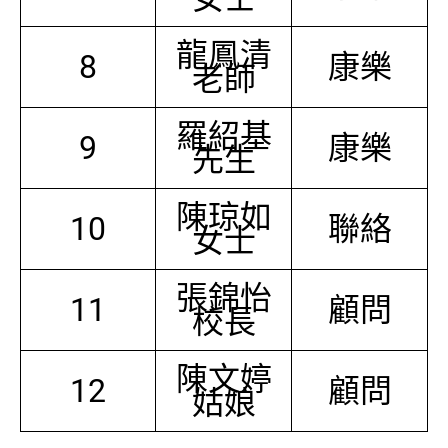
龍鳳清
8
康樂
老師
羅紹基
9
康樂
先生
陳琼如
10
聯絡
女士
張錦怡
11
顧問
校長
陳文婷
12
顧問
姑娘