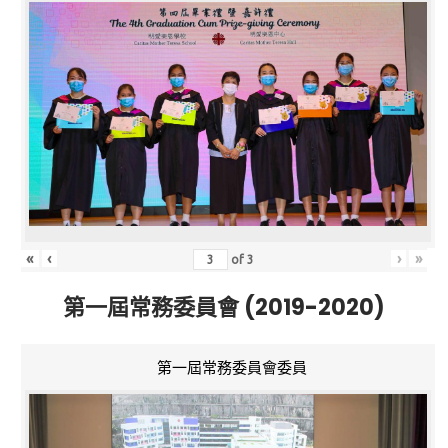
«
‹
›
»
of
3
第一屆常務委員會 (2019-2020)
第一屆常務委員會委員