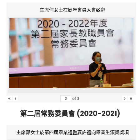
主席何女士在周年會員大會致辭
«
‹
›
»
of
3
第二屆常務委員會 (2020-2021)
主席鄭女士於第四屆畢業禮暨嘉許禮向畢業生頒獎獎項