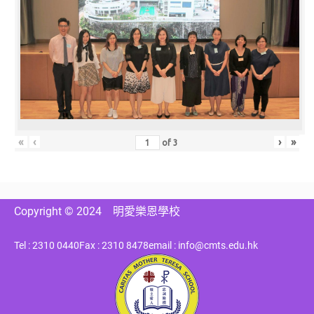
«
‹
›
»
of
3
Copyright © 2024
明愛樂恩學校
Tel : 2310 0440
Fax : 2310 8478
email : info@cmts.edu.hk