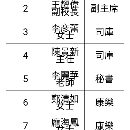
王耀偉
2
副主席
副校長
李彦蕾
3
司庫
女士
陳景新
4
司庫
主任
李麗華
5
秘書
老師
鄭清如
6
康樂
女士
龐海鳳
7
康樂
女士