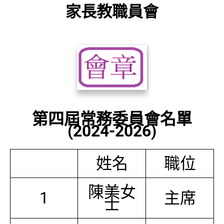
家長教職員會
第四屆常務委員會名單
(2024-2026)
姓名
職位
陳美女
1
主席
士