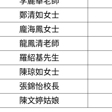
李麗華老師
鄭清如女士
龐海鳳女士
龍鳳清老師
羅紹基先生
陳琼如女士
張錦怡校長
陳文婷姑娘