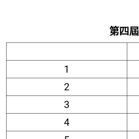
第四屆常
1
2
3
4