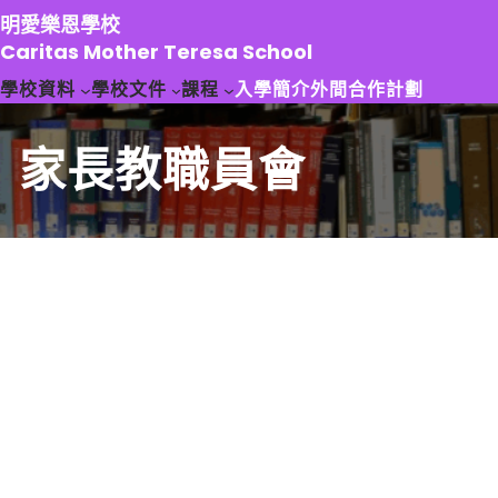
跳
明愛樂恩學校
至
Caritas Mother Teresa School
主
學校資料
學校文件
課程
入學簡介
外間合作計劃
要
內
容
家長教職員會