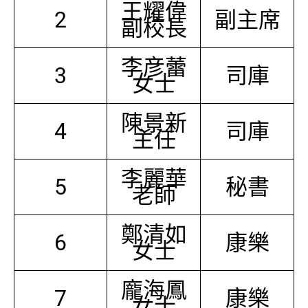
王耀偉
2
副主席
副校長
李彦蕾
3
司庫
女士
陳景新
4
司庫
主任
李麗華
5
秘書
老師
鄭清如
6
康樂
女士
龐海鳳
7
康樂
女士