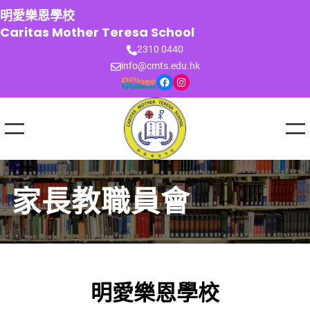
跳
明愛樂恩學校
至
Caritas Mother Teresa School
主
2310 0440
要
info@cmts.edu.hk
內
Facebook
Instagram
容
家長教職員會
明愛樂恩學校