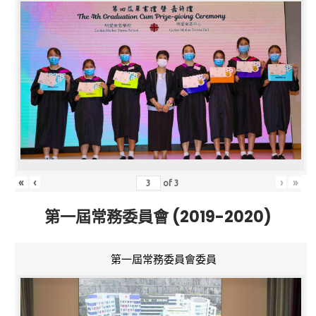
«
‹
›
»
of
3
第一屆常務委員會 (2019-2020)
第一屆常務委員會委員