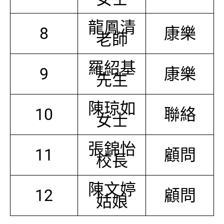
龍鳳清
8
康樂
老師
羅紹基
9
康樂
先生
陳琼如
10
聯絡
女士
張錦怡
11
顧問
校長
陳文婷
12
顧問
姑娘