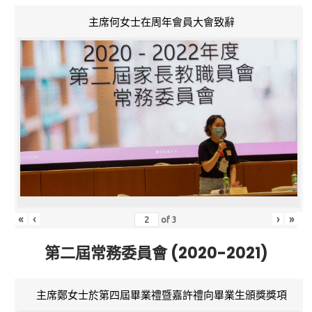
主席何女士在周年會員大會致辭
«
‹
›
»
of
3
第二屆常務委員會 (2020-2021)
主席鄭女士於第四屆畢業禮暨嘉許禮向畢業生頒獎獎項