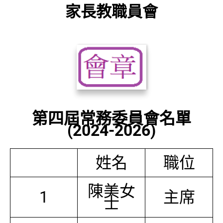
家長教職員會
第四屆常務委員會名單
(2024-2026)
姓名
職位
陳美女
1
主席
士