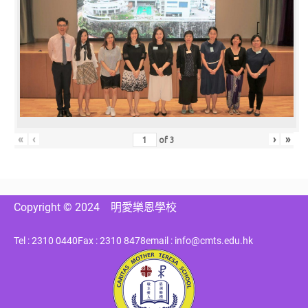
«
‹
›
»
of
3
Copyright © 2024
明愛樂恩學校
Tel : 2310 0440
Fax : 2310 8478
email : info@cmts.edu.hk