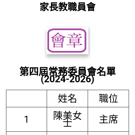
家長教職員會
第四屆常務委員會名單
(2024-2026)
姓名
職位
陳美女
1
主席
士