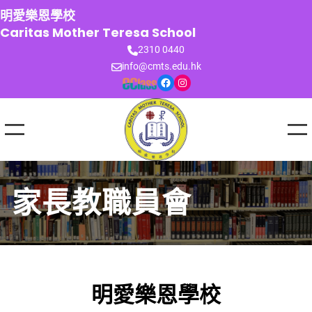
跳
明愛樂恩學校
至
Caritas Mother Teresa School
主
2310 0440
要
info@cmts.edu.hk
內
Facebook
Instagram
容
家長教職員會
明愛樂恩學校