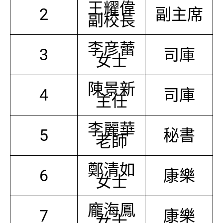
王耀偉
2
副主席
副校長
李彦蕾
3
司庫
女士
陳景新
4
司庫
主任
李麗華
5
秘書
老師
鄭清如
6
康樂
女士
龐海鳳
7
康樂
女士