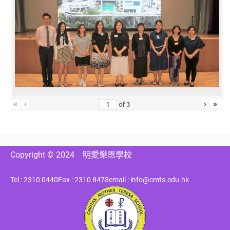
«
‹
›
»
of
3
Copyright © 2024
明愛樂恩學校
Tel : 2310 0440
Fax : 2310 8478
email : info@cmts.edu.hk