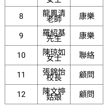
龍鳳清
8
康樂
老師
羅紹基
9
康樂
先生
陳琼如
10
聯絡
女士
張錦怡
11
顧問
校長
陳文婷
12
顧問
姑娘