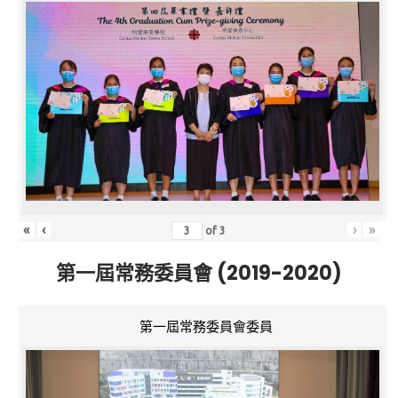
«
‹
›
»
of
3
第一屆常務委員會 (2019-2020)
第一屆常務委員會委員