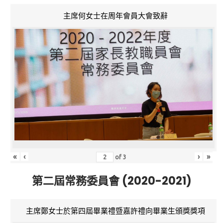
主席何女士在周年會員大會致辭
«
‹
›
»
of
3
第二屆常務委員會 (2020-2021)
主席鄭女士於第四屆畢業禮暨嘉許禮向畢業生頒獎獎項