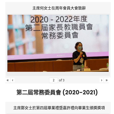
主席何女士在周年會員大會致辭
«
‹
›
»
of
3
第二屆常務委員會 (2020-2021)
主席鄭女士於第四屆畢業禮暨嘉許禮向畢業生頒獎獎項