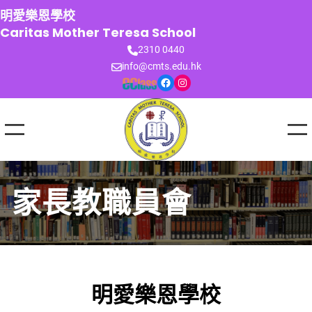
跳
明愛樂恩學校
至
Caritas Mother Teresa School
主
2310 0440
要
info@cmts.edu.hk
內
Facebook
Instagram
容
家長教職員會
明愛樂恩學校