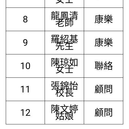
龍鳳清
8
康樂
老師
羅紹基
9
康樂
先生
陳琼如
10
聯絡
女士
張錦怡
11
顧問
校長
陳文婷
12
顧問
姑娘