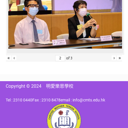
«
‹
›
»
of
3
Copyright © 2024
明愛樂恩學校
Tel : 2310 0440
Fax : 2310 8478
email : info@cmts.edu.hk