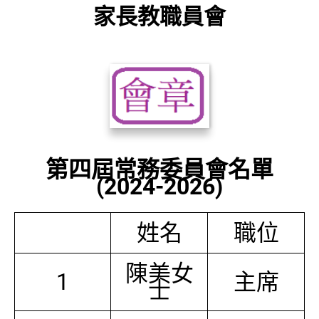
家長教職員會
第四屆常務委員會名單
(2024-2026)
姓名
職位
陳美女
1
主席
士