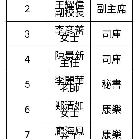
王耀偉
2
副主席
副校長
李彦蕾
3
司庫
女士
陳景新
4
司庫
主任
李麗華
5
秘書
老師
鄭清如
6
康樂
女士
龐海鳳
7
康樂
女士