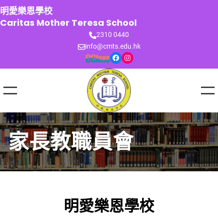
跳
明愛樂恩學校
至
Caritas Mother Teresa School
主
2310 0440
要
info@cmts.edu.hk
內
Facebook
Instagram
容
家長教職員會
明愛樂恩學校