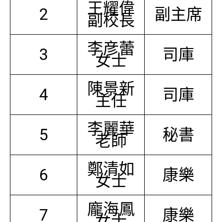
王耀偉
2
副主席
副校長
李彦蕾
3
司庫
女士
陳景新
4
司庫
主任
李麗華
5
秘書
老師
鄭清如
6
康樂
女士
龐海鳳
7
康樂
女士