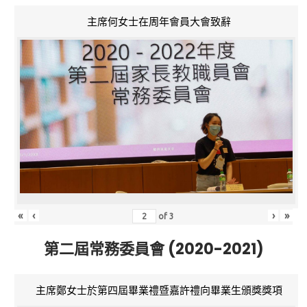
主席何女士在周年會員大會致辭
«
‹
›
»
of
3
第二屆常務委員會 (2020-2021)
主席鄭女士於第四屆畢業禮暨嘉許禮向畢業生頒獎獎項