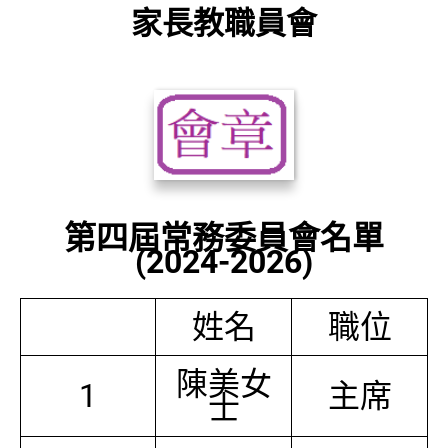
家長教職員會
第四屆常務委員會名單
(2024-2026)
姓名
職位
陳美女
1
主席
士