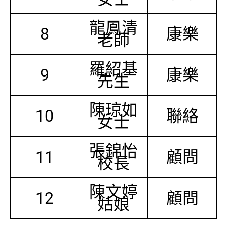
龍鳳清
8
康樂
老師
羅紹基
9
康樂
先生
陳琼如
10
聯絡
女士
張錦怡
11
顧問
校長
陳文婷
12
顧問
姑娘