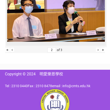
«
‹
›
»
of
3
Copyright © 2024
明愛樂恩學校
Tel : 2310 0440
Fax : 2310 8478
email : info@cmts.edu.hk