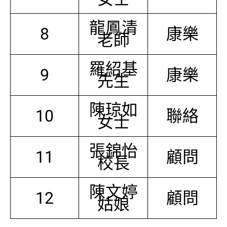
龍鳳清
8
康樂
老師
羅紹基
9
康樂
先生
陳琼如
10
聯絡
女士
張錦怡
11
顧問
校長
陳文婷
12
顧問
姑娘