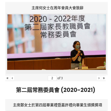
主席何女士在周年會員大會致辭
«
‹
›
»
of
3
第二屆常務委員會 (2020-2021)
主席鄭女士於第四屆畢業禮暨嘉許禮向畢業生頒獎獎項