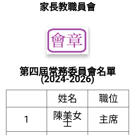
家長教職員會
第四屆常務委員會名單
(2024-2026)
姓名
職位
陳美女
1
主席
士