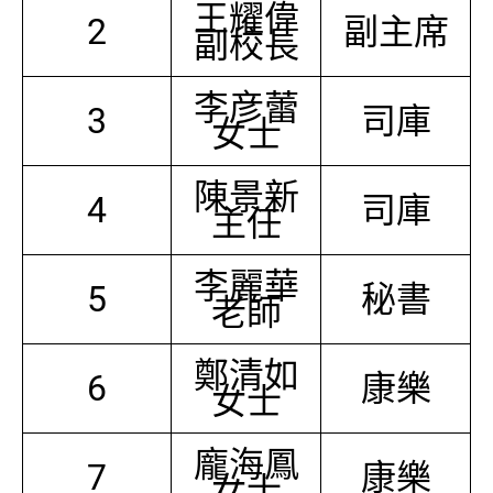
王耀偉
2
副主席
副校長
李彦蕾
3
司庫
女士
陳景新
4
司庫
主任
李麗華
5
秘書
老師
鄭清如
6
康樂
女士
龐海鳳
7
康樂
女士