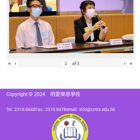
«
‹
›
»
of
3
Copyright © 2024
明愛樂恩學校
Tel : 2310 0440
Fax : 2310 8478
email : info@cmts.edu.hk