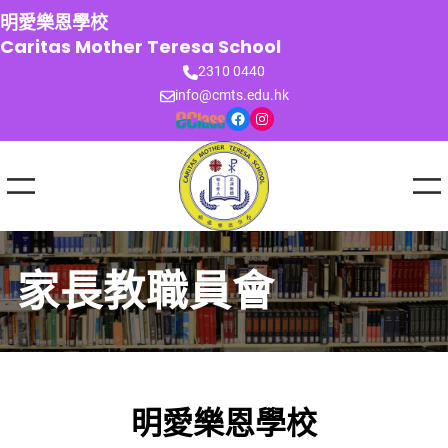
跳
明愛樂恩學校
至
Caritas Mother Teresa School
主
2310 0440
要
info@cmts.edu.hk
內
Facebook
Instagram
容
家長教職員會
明愛樂恩學校