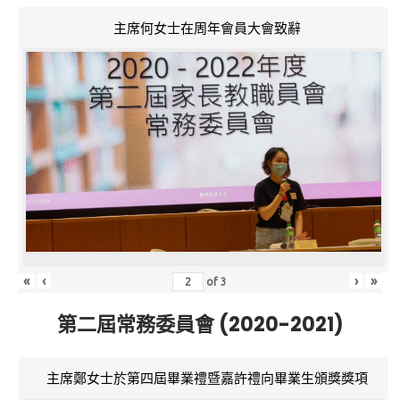
主席何女士在周年會員大會致辭
«
‹
›
»
of
3
第二屆常務委員會 (2020-2021)
主席鄭女士於第四屆畢業禮暨嘉許禮向畢業生頒獎獎項