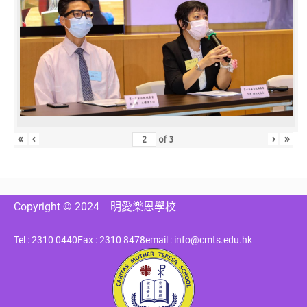
«
‹
›
»
of
3
Copyright © 2024
明愛樂恩學校
Tel : 2310 0440
Fax : 2310 8478
email : info@cmts.edu.hk