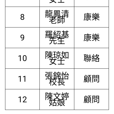
龍鳳清
8
康樂
老師
羅紹基
9
康樂
先生
陳琼如
10
聯絡
女士
張錦怡
11
顧問
校長
陳文婷
12
顧問
姑娘