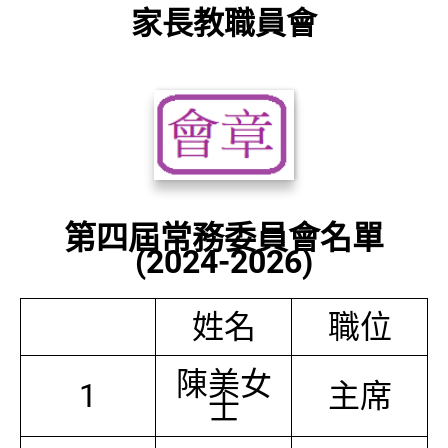
家長教職員會
第四屆常務委員會名單
(2024-2026)
姓名
職位
陳美女
1
主席
士