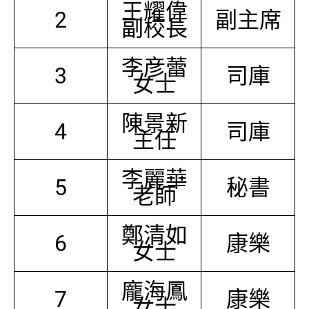
王耀偉
2
副主席
副校長
李彦蕾
3
司庫
女士
陳景新
4
司庫
主任
李麗華
5
秘書
老師
鄭清如
6
康樂
女士
龐海鳳
7
康樂
女士