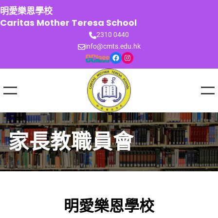
跳
明愛樂恩學校
至
Caritas Mother Teresa School
主
2310 0440
要
info@cmts.edu.hk
內
Facebook
Instagram
容
家長教職員會
明愛樂恩學校