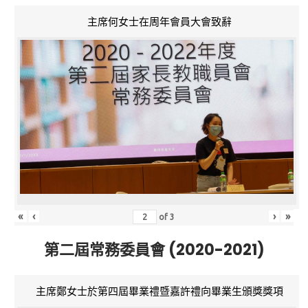
主席何女士在周年會員大會致辭
«
‹
›
»
of
3
第二屆常務委員會 (2020-2021)
主席鄭女士於第四屆畢業禮暨嘉許禮向畢業生頒獎獎項