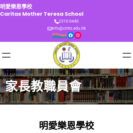
跳
明愛樂恩學校
至
Caritas Mother Teresa School
主
2310 0440
要
info@cmts.edu.hk
內
Facebook
Instagram
容
家長教職員會
明愛樂恩學校