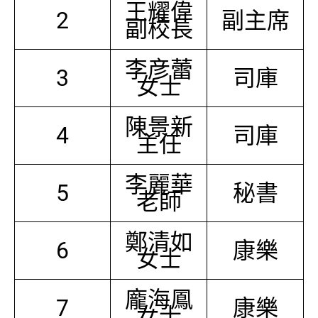
王耀偉
2
副主席
副校長
李彦蕾
3
司庫
女士
陳景新
4
司庫
主任
李麗華
5
秘書
老師
鄭清如
6
康樂
女士
龐海鳳
7
康樂
女士