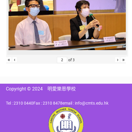
«
‹
›
»
of
3
Copyright © 2024
明愛樂恩學校
Tel : 2310 0440
Fax : 2310 8478
email : info@cmts.edu.hk