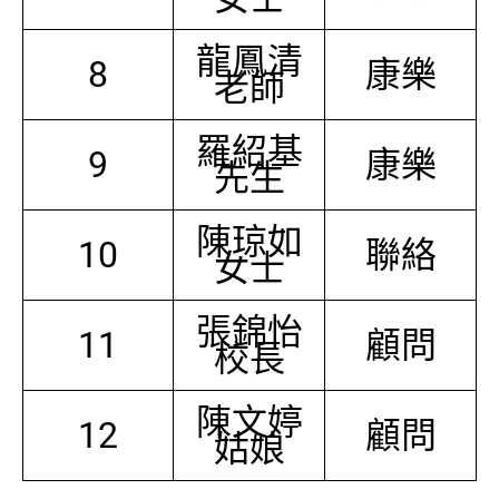
龍鳳清
8
康樂
老師
羅紹基
9
康樂
先生
陳琼如
10
聯絡
女士
張錦怡
11
顧問
校長
陳文婷
12
顧問
姑娘