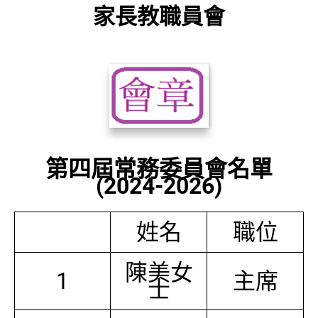
家長教職員會
第四屆常務委員會名單
(2024-2026)
姓名
職位
陳美女
1
主席
士