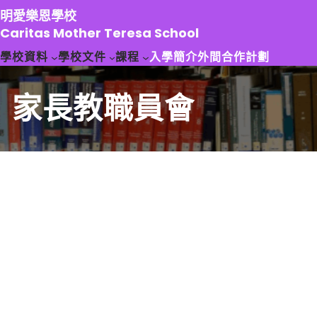
跳
明愛樂恩學校
至
Caritas Mother Teresa School
主
學校資料
學校文件
課程
入學簡介
外間合作計劃
要
內
容
家長教職員會