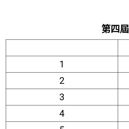
第四屆常
1
2
3
4