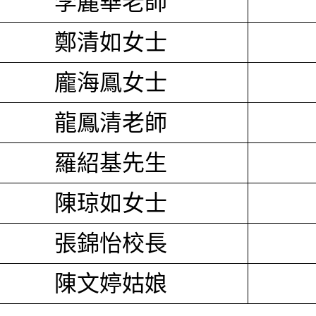
李麗華老師
鄭清如女士
龐海鳳女士
龍鳳清老師
羅紹基先生
陳琼如女士
張錦怡校長
陳文婷姑娘