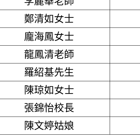
李麗華老師
鄭清如女士
龐海鳳女士
龍鳳清老師
羅紹基先生
陳琼如女士
張錦怡校長
陳文婷姑娘