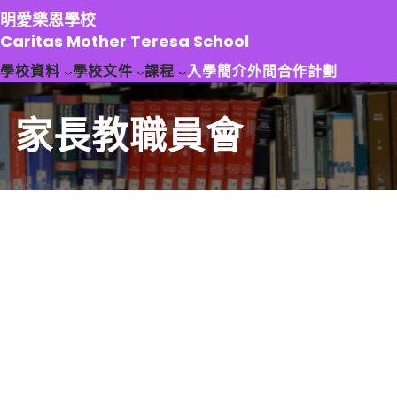
跳
明愛樂恩學校
至
Caritas Mother Teresa School
主
學校資料
學校文件
課程
入學簡介
外間合作計劃
要
內
容
家長教職員會