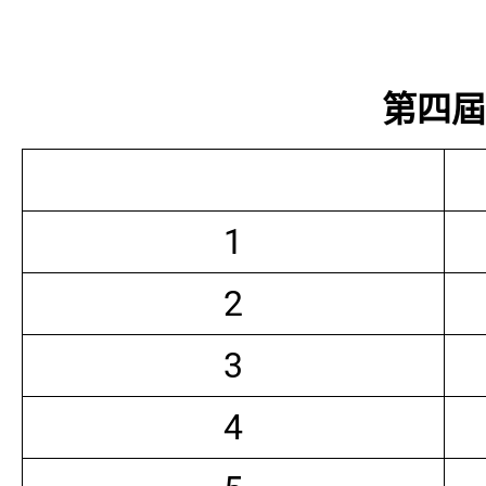
第四屆常
1
2
3
4