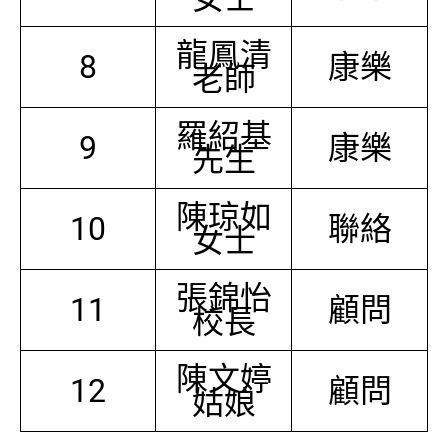
龍鳳清
8
康樂
老師
羅紹基
9
康樂
先生
陳琼如
10
聯絡
女士
張錦怡
11
顧問
校長
陳文婷
12
顧問
姑娘