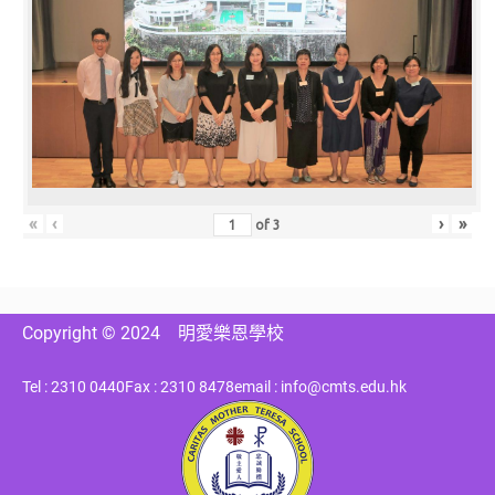
«
‹
›
»
of
3
Copyright © 2024
明愛樂恩學校
Tel : 2310 0440
Fax : 2310 8478
email : info@cmts.edu.hk