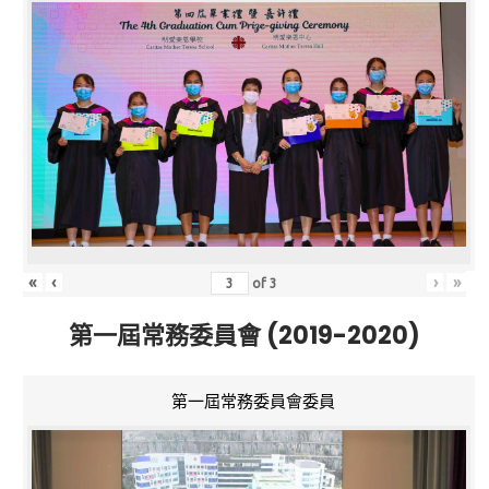
«
‹
›
»
of
3
第一屆常務委員會 (2019-2020)
第一屆常務委員會委員