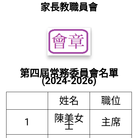
家長教職員會
第四屆常務委員會名單
(2024-2026)
姓名
職位
陳美女
1
主席
士