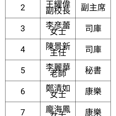
王耀偉
2
副主席
副校長
李彦蕾
3
司庫
女士
陳景新
4
司庫
主任
李麗華
5
秘書
老師
鄭清如
6
康樂
女士
龐海鳳
7
康樂
女士