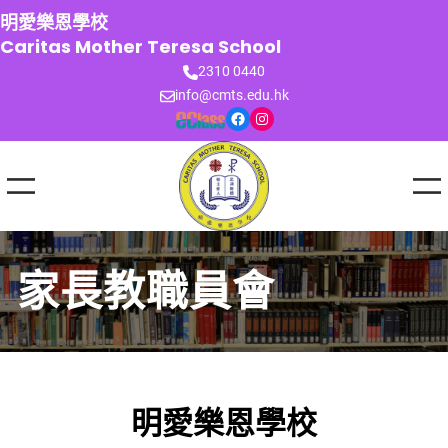
跳
明愛樂恩學校
至
Caritas Mother Teresa School
主
2310 0440
要
info@cmts.edu.hk
內
Facebook
Instagram
容
家長教職員會
明愛樂恩學校