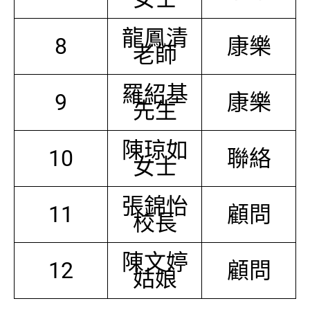
龍鳳清
8
康樂
老師
羅紹基
9
康樂
先生
陳琼如
10
聯絡
女士
張錦怡
11
顧問
校長
陳文婷
12
顧問
姑娘