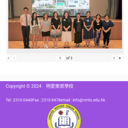
«
‹
›
»
of
3
Copyright © 2024
明愛樂恩學校
Tel : 2310 0440
Fax : 2310 8478
email : info@cmts.edu.hk