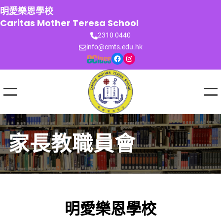
跳
明愛樂恩學校
至
Caritas Mother Teresa School
主
2310 0440
要
info@cmts.edu.hk
內
Facebook
Instagram
容
家長教職員會
明愛樂恩學校