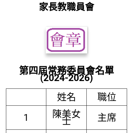
家長教職員會
第四屆常務委員會名單
(2024-2026)
姓名
職位
陳美女
1
主席
士