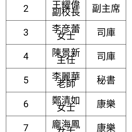
王耀偉
2
副主席
副校長
李彦蕾
3
司庫
女士
陳景新
4
司庫
主任
李麗華
5
秘書
老師
鄭清如
6
康樂
女士
龐海鳳
7
康樂
女士