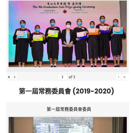
«
‹
›
»
of
3
第一屆常務委員會 (2019-2020)
第一屆常務委員會委員